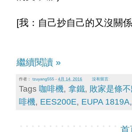
[我：自己抄自己的又沒關係(
繼續閱讀 »
作者：
tzuyang555
-
4月 14, 2016
沒有留言:
Tags
咖啡機
,
拿鐵
,
敗家是條不
啡機
,
EES200E
,
EUPA 1819A
首