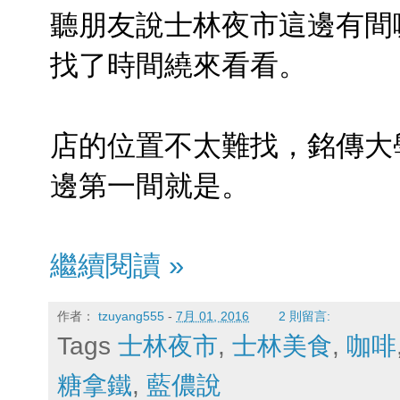
聽朋友說士林夜市這邊有間
找了時間繞來看看。
店的位置不太難找，銘傳大
邊第一間就是。
繼續閱讀 »
作者：
tzuyang555
-
7月 01, 2016
2 則留言:
Tags
士林夜市
,
士林美食
,
咖啡
糖拿鐵
,
藍儂說