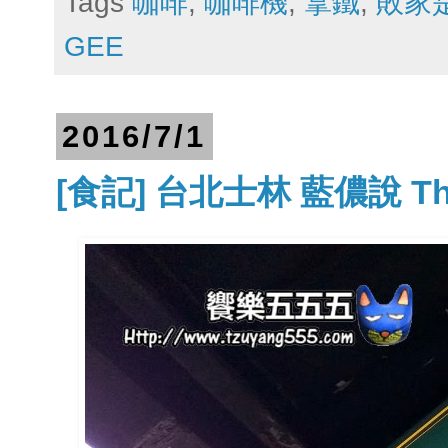
Tags
咖啡
,
咖啡機
,
拿鐵
,
敗家
GEE
2016/7/1
[食記] 台北士林 藍儂說 Then