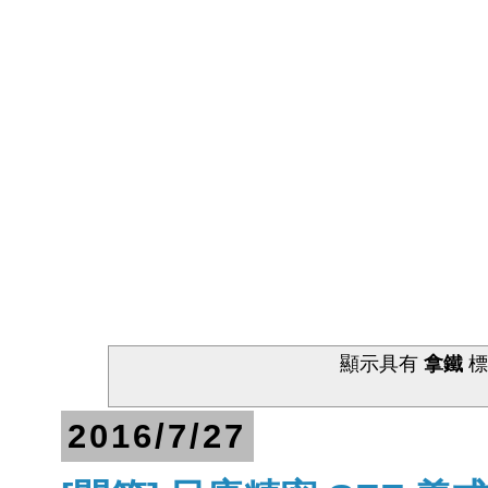
顯示具有
拿鐵
標
2016/7/27