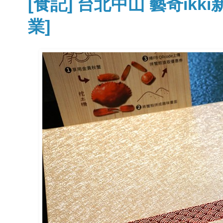
[食記] 台北中山 藝奇ik
業]