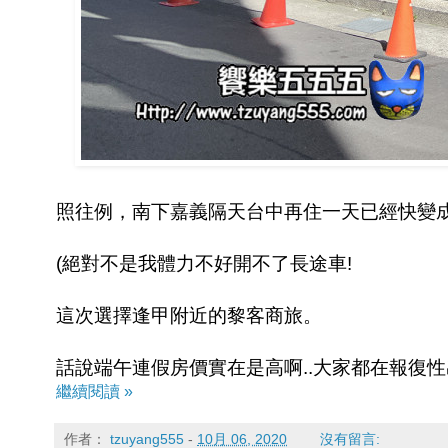
照往例，南下嘉義隔天台中再住一天已經快變
(絕對不是我體力不好開不了長途車!
這次選擇逢甲附近的黎客商旅。
話說端午連假房價實在是高啊..大家都在報復性出
繼續閱讀 »
作者：
tzuyang555
-
10月 06, 2020
沒有留言: