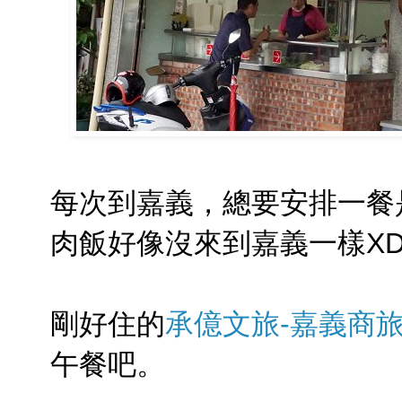
每次到嘉義，總要安排一餐是
肉飯好像沒來到嘉義一樣XD
剛好住的
承億文旅-嘉義商
午餐吧。