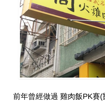
前年曾經做過 雞肉飯PK賽(