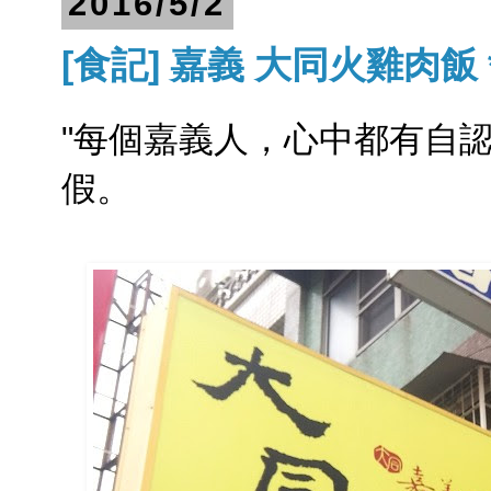
2016/5/2
[食記] 嘉義 大同火雞肉飯
"每個嘉義人，心中都有自認
假。