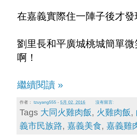
在嘉義實際住一陣子後才發
劉里長和平廣城桃城簡單微笑
啊！
繼續閱讀 »
作者：
tzuyang555
-
5月 02, 2016
沒有留言:
Tags
大同火雞肉飯
,
火雞肉飯
,
義市民族路
,
嘉義美食
,
嘉義雞