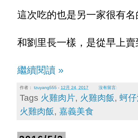
這次吃的也是另一家很有名
和劉里長一樣，是從早上賣
繼續閱讀 »
作者：
tzuyang555
-
12月 24, 2017
沒有留言:
Tags
火雞肉片
,
火雞肉飯
,
蚵仔
火雞肉飯
,
嘉義美食