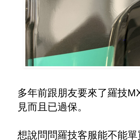
多年前跟朋友要來了羅技MX R
見而且已過保。
想說問問羅技客服能不能單