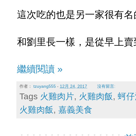
這次吃的也是另一家很有名
和劉里長一樣，是從早上賣
繼續閱讀 »
作者：
tzuyang555
-
12月 24, 2017
沒有留言:
Tags
火雞肉片
,
火雞肉飯
,
蚵仔
火雞肉飯
,
嘉義美食