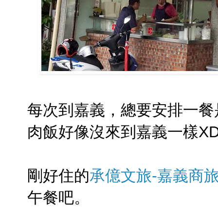
每次到嘉義，總要安排一餐是
肉飯好像沒來到嘉義一樣XD
剛好住的
承億文旅-嘉義商
午餐吧。