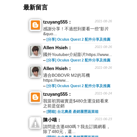
最新留言
tzuyang555：
2021-08-26
感謝分享！不過想到要看一些"影片
&quo...
--
[分享] Oculus Quest 2 配件分享及推薦
Allen Hsieh：
2021-08-26
國外Youtuber介紹影片https://www...
--
[分享] Oculus Quest 2 配件分享及推薦
Allen Hsieh：
2021-08-26
適合BOBOVR M2的耳機
https://www...
--
[分享] Oculus Quest 2 配件分享及推薦
tzuyang555：
2021-06-24
我當初買確實是$480含運沒錯看來
之前是促銷
--
[開箱] 台北農產 產銷履歷蔬菜箱
陳小喵：
2021-06-23
請問是含運480嗎？我去訂購網看，
除了480元，還...