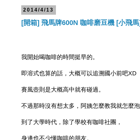
2014/4/13
[開箱] 飛馬牌600N 咖啡磨豆機 [小飛馬
我開始喝咖啡的時間挺早的。
即溶式也算的話，大概可以追溯國小前吧XD
賽風壺則是大概高中就有碰過。
不過那時沒有想太多，阿姨怎麼教我就怎麼泡
到了大學時代，除了學校有咖啡社團，
身邊也不少懂咖啡的朋友。