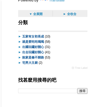
Powered by
Translate
▼ 全展開
► 全收合
分類
►
五家有女初長成
(10)
►
就是要吃吃喝喝
(58)
►
出國玩囉好開心
(31)
►
出去玩囉好開心
(41)
►
敗家是條不歸路
(53)
►
宅男大主廚
(2)
ⓦ Tree Label
找甚麼用搜尋的吧