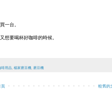
買一台。
又想要喝杯好咖啡的時候。
咖啡用品
,
楊家磨豆機
,
磨豆機
首頁
較舊的