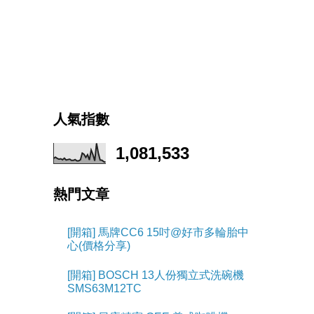
人氣指數
1,081,533
熱門文章
[開箱] 馬牌CC6 15吋@好市多輪胎中
心(價格分享)
[開箱] BOSCH 13人份獨立式洗碗機
SMS63M12TC