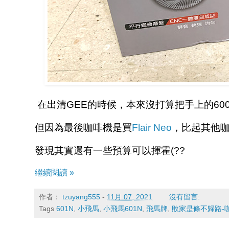
在出清GEE的時候，本來沒打算把手上的60
但因為最後咖啡機是買
Flair Neo
，比起其他咖
發現其實還有一些預算可以揮霍(??
繼續閱讀 »
作者：
tzuyang555
-
11月 07, 2021
沒有留言:
Tags
601N
,
小飛馬
,
小飛馬601N
,
飛馬牌
,
敗家是條不歸路-