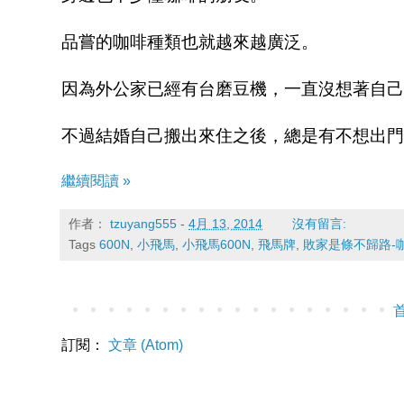
品嘗的咖啡種類也就越來越廣泛。
因為外公家已經有台磨豆機，一直沒想著自己
不過結婚自己搬出來住之後，總是有不想出門
繼續閱讀 »
作者：
tzuyang555
-
4月 13, 2014
沒有留言:
Tags
600N
,
小飛馬
,
小飛馬600N
,
飛馬牌
,
敗家是條不歸路-
訂閱：
文章 (Atom)