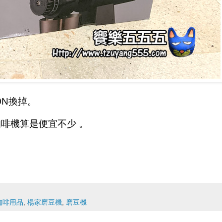
0N換掉。
啡機算是便宜不少 。
咖啡用品
,
楊家磨豆機
,
磨豆機