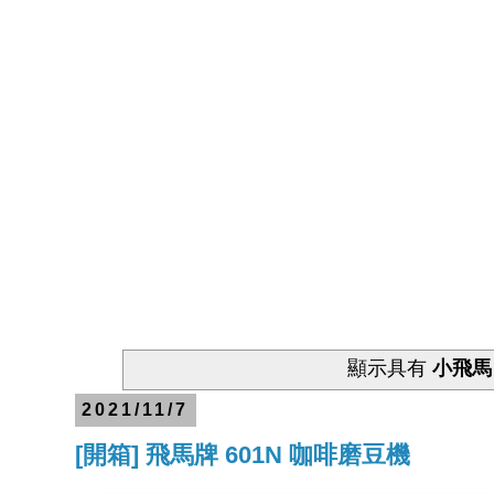
顯示具有
小飛馬
2021/11/7
[開箱] 飛馬牌 601N 咖啡磨豆機