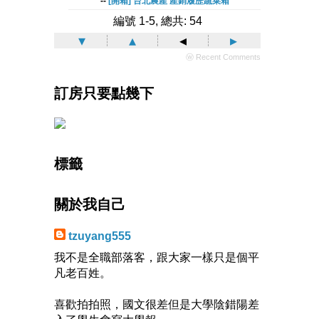
--
[開箱] 台北農產 產銷履歷蔬菜箱
編號 1-5, 總共: 54
▾
▴
◂
▸
ⓦ Recent Comments
訂房只要點幾下
標籤
關於我自己
tzuyang555
我不是全職部落客，跟大家一樣只是個平
凡老百姓。
喜歡拍拍照，國文很差但是大學陰錯陽差