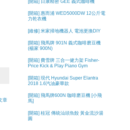
[開箱] 日康精密 GEE 義式咖啡機
[開箱] 惠而浦 WED5000DW 12公斤電
力乾衣機
[維修] 米家掃地機器人 電池更換DIY
[開箱] 飛馬牌 901N 義式咖啡磨豆機
(楊家 900N)
[開箱] 費雪牌 三合一健力架 Fisher-
Price Kick & Play Piano Gym
[開箱] 現代 Hyundai Super Elantra
2018 1.6汽油豪華款
[開箱] 飛馬牌600N 咖啡磨豆機 [小飛
文章
馬]
[開箱] 桂冠 傳統汕頭魚餃 黃金流沙湯
圓