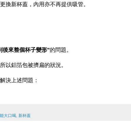
更換新杯蓋，內用亦不再提供吸管。
到後來整個杯子變形"
的問題。
所以鋁箔包被擠扁的狀況。
解決上述問題：
能大口喝
,
新杯蓋