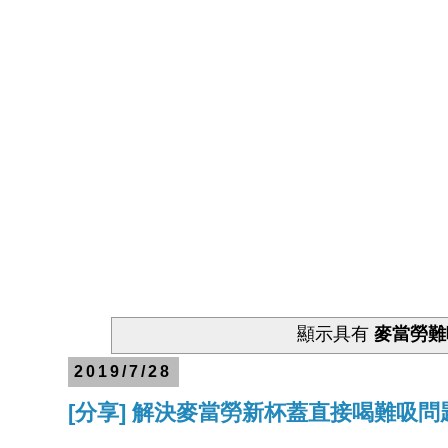
顯示具有
麥當勞難
2019/7/28
[分享] 解決麥當勞新杯蓋直接喝難吸問