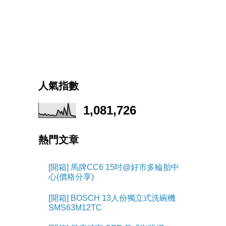
人氣指數
1,081,726
熱門文章
[開箱] 馬牌CC6 15吋@好市多輪胎中
心(價格分享)
[開箱] BOSCH 13人份獨立式洗碗機
SMS63M12TC