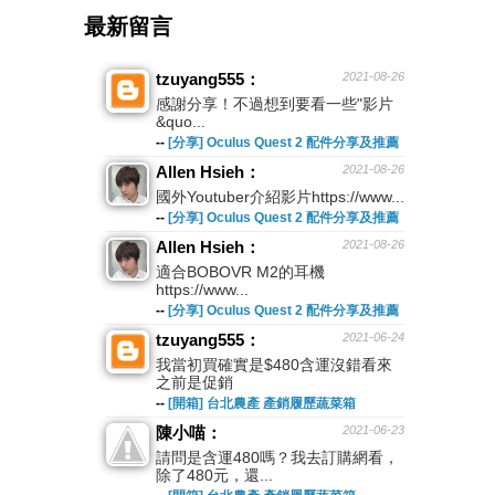
最新留言
tzuyang555：
2021-08-26
感謝分享！不過想到要看一些"影片
&quo...
--
[分享] Oculus Quest 2 配件分享及推薦
Allen Hsieh：
2021-08-26
國外Youtuber介紹影片https://www...
--
[分享] Oculus Quest 2 配件分享及推薦
Allen Hsieh：
2021-08-26
適合BOBOVR M2的耳機
https://www...
--
[分享] Oculus Quest 2 配件分享及推薦
tzuyang555：
2021-06-24
我當初買確實是$480含運沒錯看來
之前是促銷
--
[開箱] 台北農產 產銷履歷蔬菜箱
陳小喵：
2021-06-23
請問是含運480嗎？我去訂購網看，
除了480元，還...