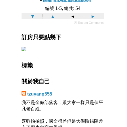
--
[開箱] 台北農產 產銷履歷蔬菜箱
編號 1-5, 總共: 54
▾
▴
◂
▸
ⓦ Recent Comments
訂房只要點幾下
標籤
關於我自己
tzuyang555
我不是全職部落客，跟大家一樣只是個平
凡老百姓。
喜歡拍拍照，國文很差但是大學陰錯陽差