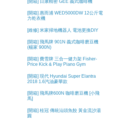
[開箱] 日康精密 GEE 義式咖啡機
[開箱] 惠而浦 WED5000DW 12公斤電
力乾衣機
[維修] 米家掃地機器人 電池更換DIY
[開箱] 飛馬牌 901N 義式咖啡磨豆機
(楊家 900N)
[開箱] 費雪牌 三合一健力架 Fisher-
Price Kick & Play Piano Gym
[開箱] 現代 Hyundai Super Elantra
2018 1.6汽油豪華款
[開箱] 飛馬牌600N 咖啡磨豆機 [小飛
馬]
[開箱] 桂冠 傳統汕頭魚餃 黃金流沙湯
圓