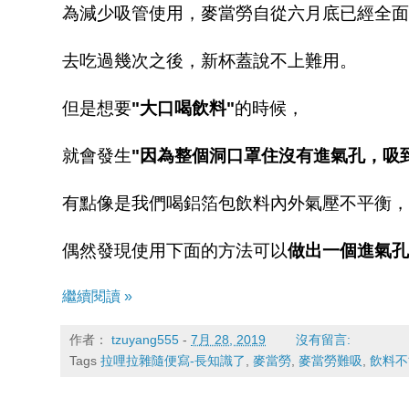
為減少吸管使用，麥當勞自從六月底已經全面
去吃過幾次之後，新杯蓋說不上難用。
但是想要
"大口喝飲料"
的時候，
就會發生
"因為整個洞口罩住沒有進氣孔，吸
有點像是我們喝鋁箔包飲料內外氣壓不平衡，
偶然發現使用下面的方法可以
做出一個
進
氣孔
繼續閱讀 »
作者：
tzuyang555
-
7月 28, 2019
沒有留言:
Tags
拉哩拉雜隨便寫-長知識了
,
麥當勞
,
麥當勞難吸
,
飲料不