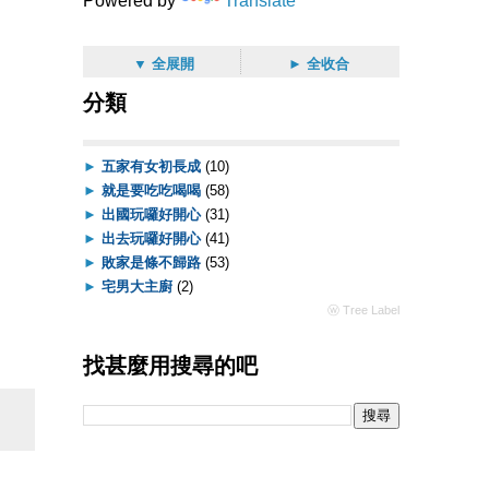
Powered by
Translate
▼ 全展開
► 全收合
分類
►
五家有女初長成
(10)
►
就是要吃吃喝喝
(58)
►
出國玩囉好開心
(31)
►
出去玩囉好開心
(41)
►
敗家是條不歸路
(53)
►
宅男大主廚
(2)
ⓦ Tree Label
找甚麼用搜尋的吧