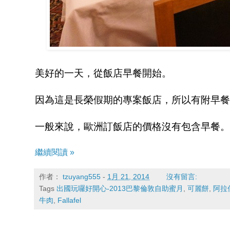
美好的一天，從飯店早餐開始。
因為這是長榮假期的專案飯店，所以有附早餐~
一般來說，歐洲訂飯店的價格沒有包含早餐。
繼續閱讀 »
作者：
tzuyang555
-
1月 21, 2014
沒有留言:
Tags
出國玩囉好開心-2013巴黎倫敦自助蜜月
,
可麗餅
,
阿拉
牛肉
,
Fallafel