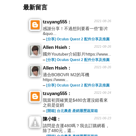
最新留言
tzuyang555：
2021-08-26
感謝分享！不過想到要看一些"影片
&quo...
--
[分享] Oculus Quest 2 配件分享及推薦
Allen Hsieh：
2021-08-26
國外Youtuber介紹影片https://www...
--
[分享] Oculus Quest 2 配件分享及推薦
Allen Hsieh：
2021-08-26
適合BOBOVR M2的耳機
https://www...
--
[分享] Oculus Quest 2 配件分享及推薦
tzuyang555：
2021-06-24
我當初買確實是$480含運沒錯看來
之前是促銷
--
[開箱] 台北農產 產銷履歷蔬菜箱
陳小喵：
2021-06-23
請問是含運480嗎？我去訂購網看，
除了480元，還...