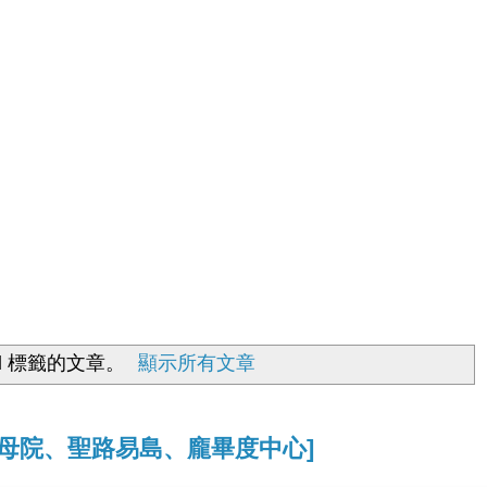
l
標籤的文章。
顯示所有文章
4[聖母院、聖路易島、龐畢度中心]