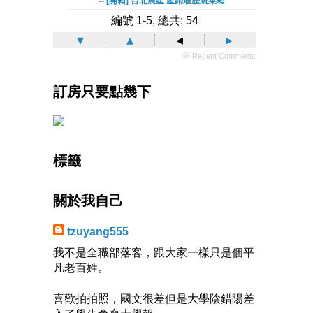
--
[開箱] 台北農產 產銷履歷蔬菜箱
編號 1-5, 總共: 54
▾
▴
◂
▸
ⓦ Recent Comments
訂房只要點幾下
標籤
關於我自己
tzuyang555
我不是全職部落客，跟大家一樣只是個平
凡老百姓。
喜歡拍拍照，國文很差但是大學陰錯陽差