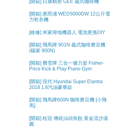
[開箱] 日康精密 GEE 義式咖啡機
[開箱] 惠而浦 WED5000DW 12公斤電
力乾衣機
[維修] 米家掃地機器人 電池更換DIY
[開箱] 飛馬牌 901N 義式咖啡磨豆機
(楊家 900N)
[開箱] 費雪牌 三合一健力架 Fisher-
Price Kick & Play Piano Gym
[開箱] 現代 Hyundai Super Elantra
2018 1.6汽油豪華款
[開箱] 飛馬牌600N 咖啡磨豆機 [小飛
馬]
[開箱] 桂冠 傳統汕頭魚餃 黃金流沙湯
圓