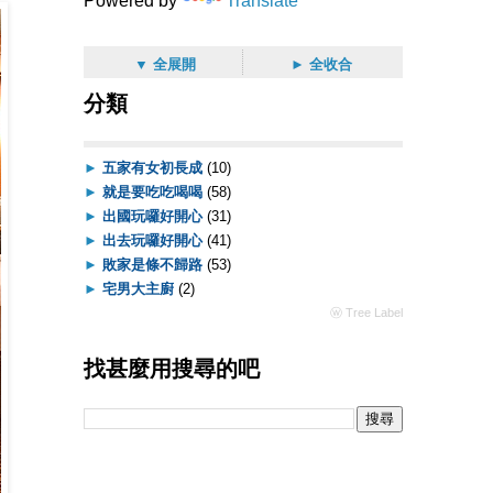
Powered by
Translate
▼ 全展開
► 全收合
分類
►
五家有女初長成
(10)
►
就是要吃吃喝喝
(58)
►
出國玩囉好開心
(31)
►
出去玩囉好開心
(41)
►
敗家是條不歸路
(53)
►
宅男大主廚
(2)
ⓦ Tree Label
找甚麼用搜尋的吧