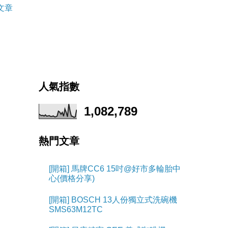
文章
人氣指數
1,082,789
熱門文章
[開箱] 馬牌CC6 15吋@好市多輪胎中
心(價格分享)
[開箱] BOSCH 13人份獨立式洗碗機
SMS63M12TC