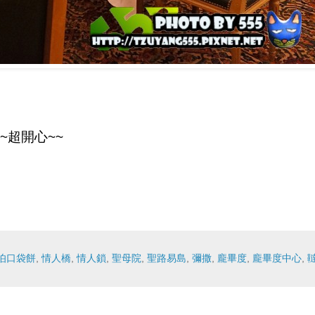
超開心~~
伯口袋餅
,
情人橋
,
情人鎖
,
聖母院
,
聖路易島
,
彌撒
,
龐畢度
,
龐畢度中心
,