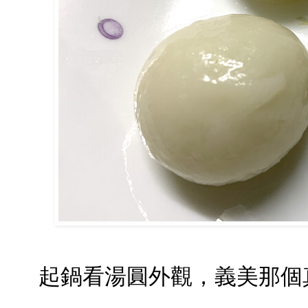
起鍋看湯圓外觀，義美那個