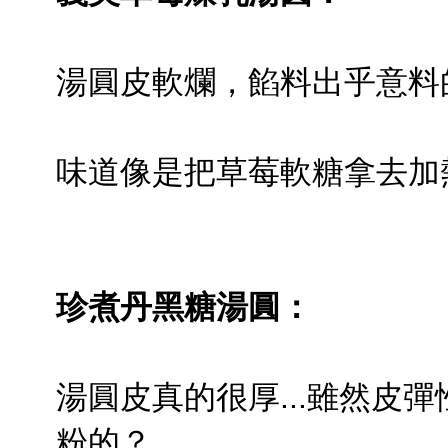
湯圓皮軟爛，餡料出乎意料
味道像是把草莓軟糖拿去加
珍煮丹黑糖湯圓：
湯圓皮真的很厚...雖然皮
粉的？