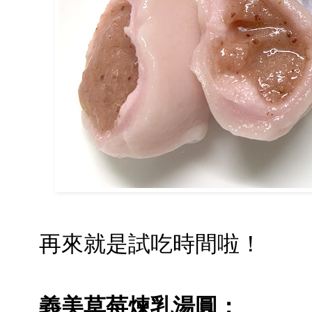
再來就是試吃時間啦！
義美草莓煉乳湯圓：