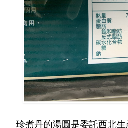
珍煮丹的湯圓是委託西北生