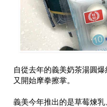
自從去年的義美奶茶湯圓爆
又開始摩拳擦掌。
義美今年推出的是草莓煉乳