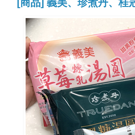
[商品] 義美、珍煮丹、桂