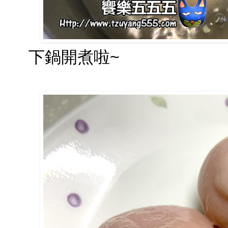
下鍋開煮啦~