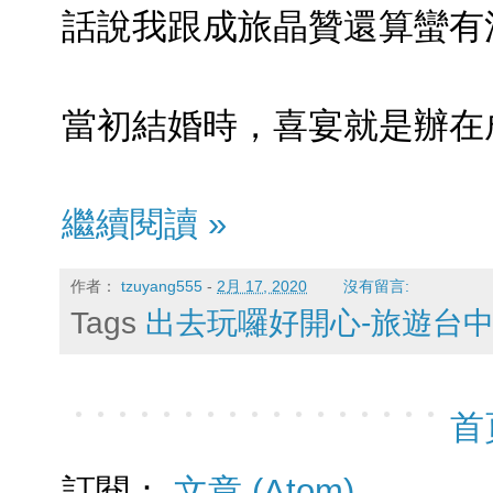
話說我跟成旅晶贊還算蠻有
當初結婚時，喜宴就是辦在成
繼續閱讀 »
作者：
tzuyang555
-
2月 17, 2020
沒有留言:
Tags
出去玩囉好開心-旅遊台
首
訂閱：
文章 (Atom)