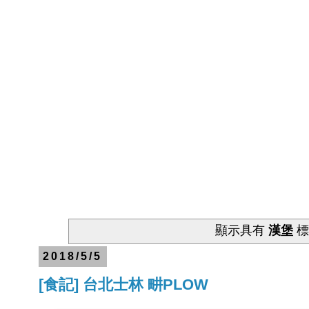
顯示具有
漢堡
標
2018/5/5
[食記] 台北士林 畊PLOW