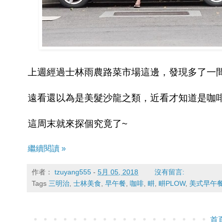
上週經過士林雨農路菜市場這邊，發現多了一
遠看還以為是美髮沙龍之類，近看才知道是咖
這周末就來探個究竟了~
繼續閱讀 »
作者：
tzuyang555
-
5月 05, 2018
沒有留言:
Tags
三明治
,
士林美食
,
早午餐
,
咖啡
,
畊
,
畊PLOW
,
美式早午
首