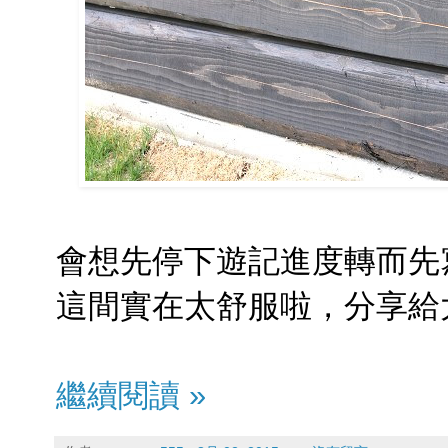
會想先停下遊記進度轉而先
這間實在太舒服啦，分享給
繼續閱讀 »