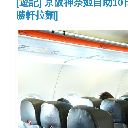
[遊記] 京阪神奈姬自助10
勝軒拉麵]