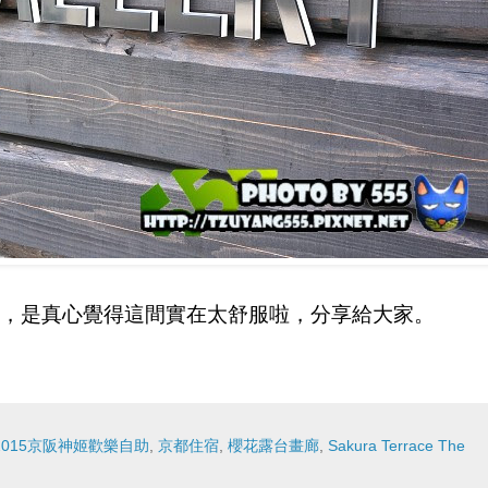
，是真心覺得這間實在太舒服啦，分享給大家。
2015京阪神姬歡樂自助
,
京都住宿
,
櫻花露台畫廊
,
Sakura Terrace The