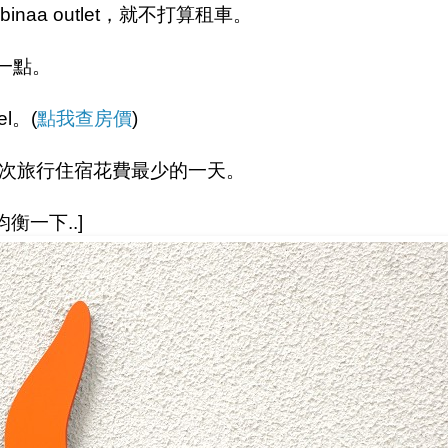
aa outlet，就不打算租車。
一點。
l。(
點我查房價
)
是本次旅行住宿花費最少的一天。
均衡一下..]