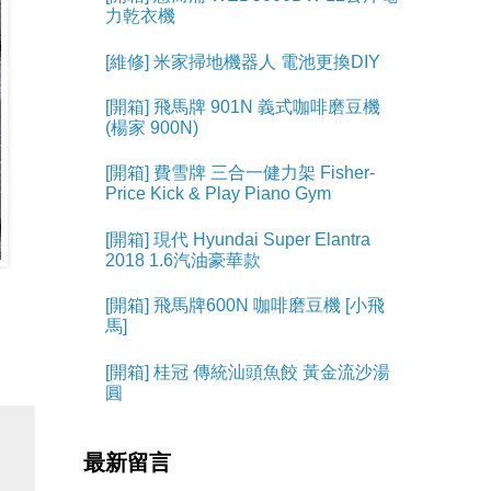
力乾衣機
[維修] 米家掃地機器人 電池更換DIY
[開箱] 飛馬牌 901N 義式咖啡磨豆機
(楊家 900N)
[開箱] 費雪牌 三合一健力架 Fisher-
Price Kick & Play Piano Gym
[開箱] 現代 Hyundai Super Elantra
2018 1.6汽油豪華款
[開箱] 飛馬牌600N 咖啡磨豆機 [小飛
馬]
[開箱] 桂冠 傳統汕頭魚餃 黃金流沙湯
圓
最新留言