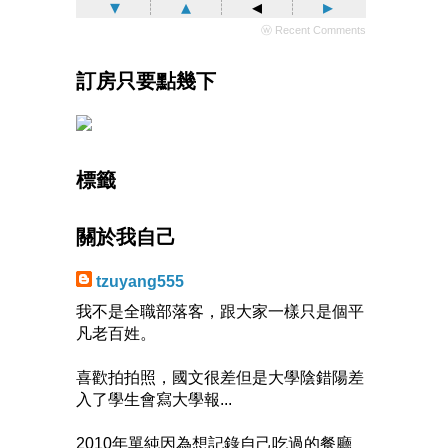
▾
▴
◂
▸
ⓦ Recent Comments
訂房只要點幾下
標籤
關於我自己
tzuyang555
我不是全職部落客，跟大家一樣只是個平
凡老百姓。
喜歡拍拍照，國文很差但是大學陰錯陽差
入了學生會寫大學報...
2010年單純因為想記錄自己吃過的餐廳