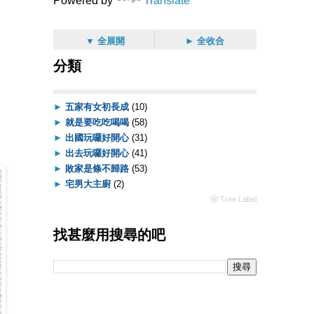
Powered by
Translate
▼ 全展開
► 全收合
分類
►
五家有女初長成
(10)
►
就是要吃吃喝喝
(58)
►
出國玩囉好開心
(31)
►
出去玩囉好開心
(41)
►
敗家是條不歸路
(53)
►
宅男大主廚
(2)
ⓦ Tree Label
找甚麼用搜尋的吧