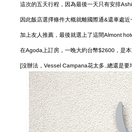
這次的五天行程，因為最後一天只有安排Ashibin
因此飯店選擇條件大概就離國際通&還車處近
加上友人推薦，最後就選上了這間Almont hote
在Agoda上訂房，一晚大約台幣$2600，
[沒辦法，Vessel Campana花太多..總還是要