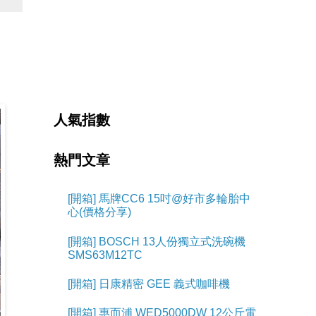
人氣指數
熱門文章
[開箱] 馬牌CC6 15吋@好市多輪胎中
心(價格分享)
[開箱] BOSCH 13人份獨立式洗碗機
SMS63M12TC
[開箱] 日康精密 GEE 義式咖啡機
[開箱] 惠而浦 WED5000DW 12公斤電