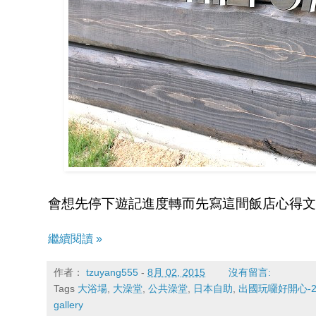
會想先停下遊記進度轉而先寫這間飯店心得文
繼續閱讀 »
作者：
tzuyang555
-
8月 02, 2015
沒有留言:
Tags
大浴場
,
大澡堂
,
公共澡堂
,
日本自助
,
出國玩囉好開心-
gallery