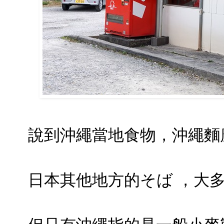
說到沖繩當地食物，沖繩麵
日本其他地方的そば ，大