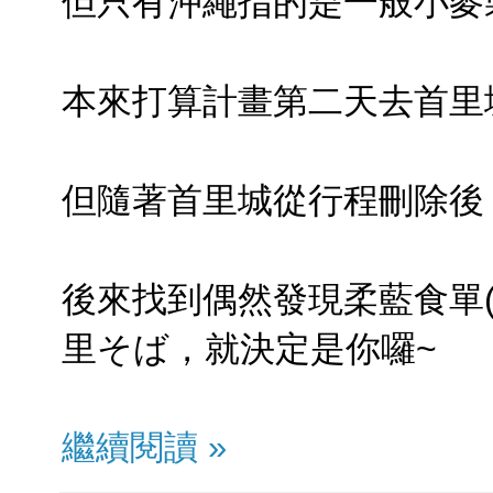
但只有沖繩指的是一般小麥
本來打算計畫第二天去首里
但隨著首里城從行程刪除後
後來找到偶然發現柔藍食單
里そば，就決定是你囉~
繼續閱讀 »