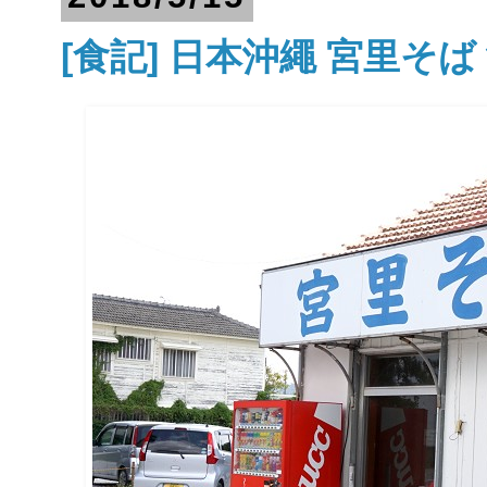
[食記] 日本沖繩 宮里そば