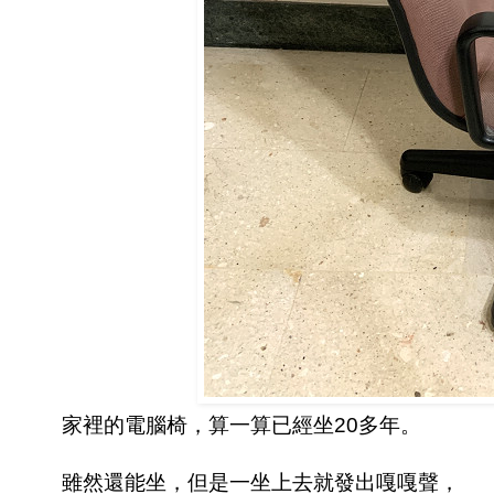
家裡的電腦椅，算一算已經坐20多年。
雖然還能坐，但是一坐上去就發出嘎嘎聲，