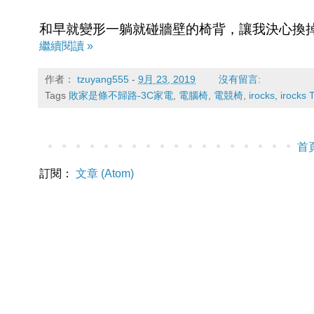
和早就變形一躺就碰牆壁的椅背，讓我決心換
繼續閱讀 »
作者：
tzuyang555
-
9月 23, 2019
沒有留言:
Tags
敗家是條不歸路-3C家電
,
電腦椅
,
電競椅
,
irocks
,
irocks 
首
訂閱：
文章 (Atom)