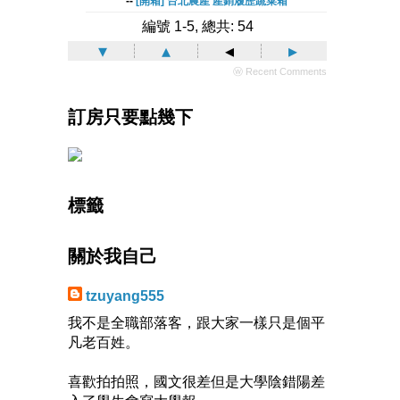
--
[開箱] 台北農產 產銷履歷蔬菜箱
編號 1-5, 總共: 54
▾
▴
◂
▸
ⓦ Recent Comments
訂房只要點幾下
標籤
關於我自己
tzuyang555
我不是全職部落客，跟大家一樣只是個平
凡老百姓。
喜歡拍拍照，國文很差但是大學陰錯陽差