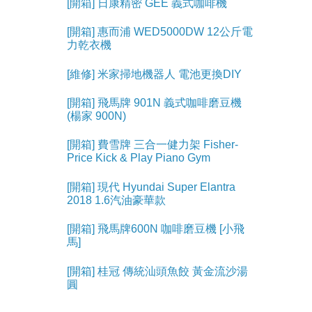
[開箱] 日康精密 GEE 義式咖啡機
[開箱] 惠而浦 WED5000DW 12公斤電
力乾衣機
[維修] 米家掃地機器人 電池更換DIY
[開箱] 飛馬牌 901N 義式咖啡磨豆機
(楊家 900N)
[開箱] 費雪牌 三合一健力架 Fisher-
Price Kick & Play Piano Gym
[開箱] 現代 Hyundai Super Elantra
2018 1.6汽油豪華款
[開箱] 飛馬牌600N 咖啡磨豆機 [小飛
馬]
[開箱] 桂冠 傳統汕頭魚餃 黃金流沙湯
圓