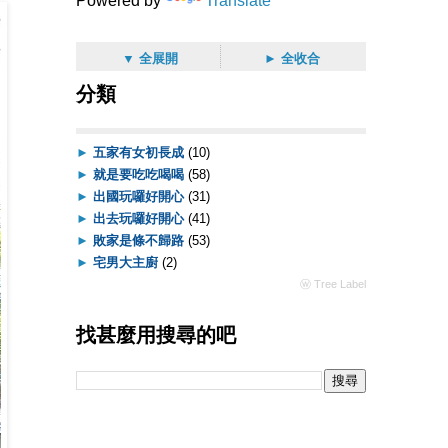
Powered by
Translate
▼ 全展開
► 全收合
分類
►
五家有女初長成
(10)
►
就是要吃吃喝喝
(58)
►
出國玩囉好開心
(31)
►
出去玩囉好開心
(41)
►
敗家是條不歸路
(53)
►
宅男大主廚
(2)
ⓦ Tree Label
找甚麼用搜尋的吧