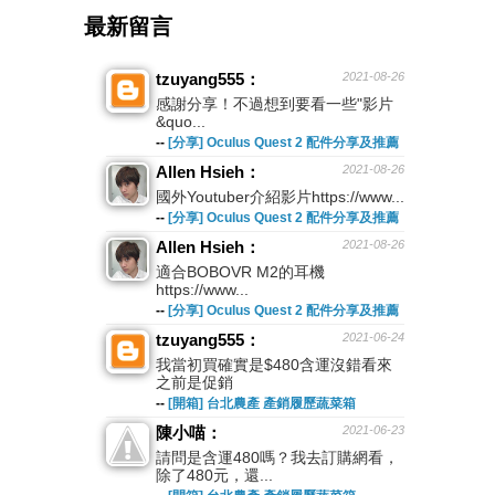
最新留言
tzuyang555：
2021-08-26
感謝分享！不過想到要看一些"影片
&quo...
--
[分享] Oculus Quest 2 配件分享及推薦
Allen Hsieh：
2021-08-26
國外Youtuber介紹影片https://www...
--
[分享] Oculus Quest 2 配件分享及推薦
Allen Hsieh：
2021-08-26
適合BOBOVR M2的耳機
https://www...
--
[分享] Oculus Quest 2 配件分享及推薦
tzuyang555：
2021-06-24
我當初買確實是$480含運沒錯看來
之前是促銷
--
[開箱] 台北農產 產銷履歷蔬菜箱
陳小喵：
2021-06-23
請問是含運480嗎？我去訂購網看，
除了480元，還...