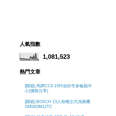
人氣指數
1,081,523
熱門文章
[開箱] 馬牌CC6 15吋@好市多輪胎中
心(價格分享)
[開箱] BOSCH 13人份獨立式洗碗機
SMS63M12TC