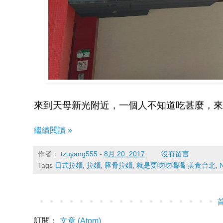
來到天母新光附近，一個人不知道吃甚麼，來
繼續閱讀 »
作者：
tzuyang555
-
8月 20, 2017
沒有留言:
Tags
日式拉麵
,
拉麵
,
豚骨拉麵
,
就是要吃吃喝喝-美食台北
,
訂閱：
文章 (Atom)