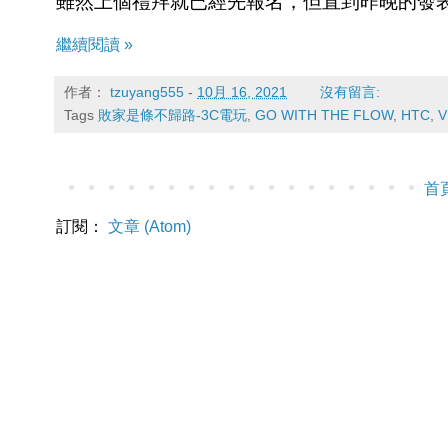
雖然上個禮拜就已經先報名，但直到昨晚的發
繼續閱讀 »
作者：
tzuyang555
-
10月 16, 2021
沒有留言:
Tags
敗家是條不歸路-3C電玩
,
GO WITH THE FLOW
,
HTC
,
V
首
訂閱：
文章 (Atom)