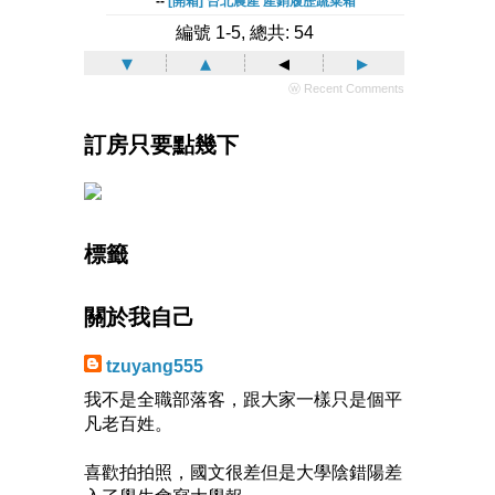
--
[開箱] 台北農產 產銷履歷蔬菜箱
編號 1-5, 總共: 54
▾
▴
◂
▸
ⓦ Recent Comments
訂房只要點幾下
標籤
關於我自己
tzuyang555
我不是全職部落客，跟大家一樣只是個平
凡老百姓。
喜歡拍拍照，國文很差但是大學陰錯陽差