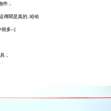
物件，
.這傳聞是真的..哈哈
多--]
具，