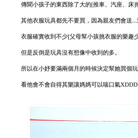
傳聞小孩子的東西除了大的[推車、汽座、床]
其他衣服玩具都先不要買，
因為親友們會送..
衣服確實收到不少[父母幫小孩挑衣服的樂趣少很
但是反倒是玩具沒有想像中收到的多。
所以在小妤要滿兩個月的時候決定幫她買個玩
看他會不會自得其樂讓媽媽可以喘口氣XDDD