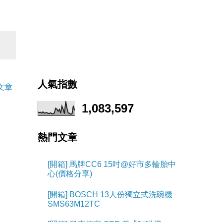
人氣指數
文章
1,083,597
熱門文章
[開箱] 馬牌CC6 15吋@好市多輪胎中
心(價格分享)
[開箱] BOSCH 13人份獨立式洗碗機
SMS63M12TC