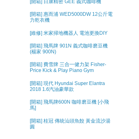
[開箱] 日康精密 GEE 義式咖啡機
[開箱] 惠而浦 WED5000DW 12公斤電
力乾衣機
[維修] 米家掃地機器人 電池更換DIY
[開箱] 飛馬牌 901N 義式咖啡磨豆機
(楊家 900N)
[開箱] 費雪牌 三合一健力架 Fisher-
Price Kick & Play Piano Gym
[開箱] 現代 Hyundai Super Elantra
2018 1.6汽油豪華款
[開箱] 飛馬牌600N 咖啡磨豆機 [小飛
馬]
[開箱] 桂冠 傳統汕頭魚餃 黃金流沙湯
圓