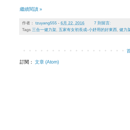
繼續閱讀 »
作者：
tzuyang555
-
6月 22, 2016
7 則留言:
Tags
三合一健力架
,
五家有女初長成-小妤用的好東西
,
健力
訂閱：
文章 (Atom)