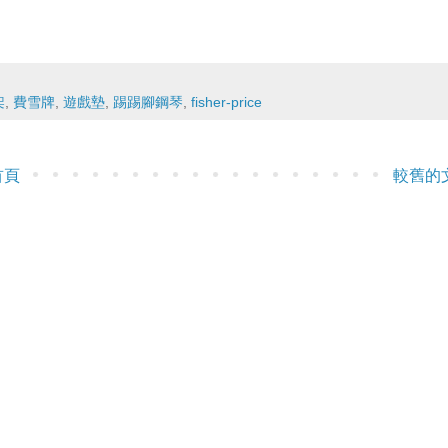
架
,
費雪牌
,
遊戲墊
,
踢踢腳鋼琴
,
fisher-price
首頁
較舊的