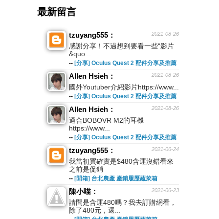
最新留言
tzuyang555：
2021-08-26
感謝分享！不過想到要看一些"影片
&quo...
--
[分享] Oculus Quest 2 配件分享及推薦
Allen Hsieh：
2021-08-26
國外Youtuber介紹影片https://www...
--
[分享] Oculus Quest 2 配件分享及推薦
Allen Hsieh：
2021-08-26
適合BOBOVR M2的耳機
https://www...
--
[分享] Oculus Quest 2 配件分享及推薦
tzuyang555：
2021-06-24
我當初買確實是$480含運沒錯看來
之前是促銷
--
[開箱] 台北農產 產銷履歷蔬菜箱
陳小喵：
2021-06-23
請問是含運480嗎？我去訂購網看，
除了480元，還...