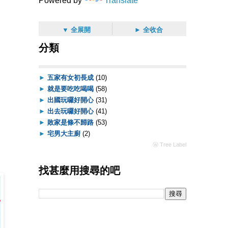
Powered by
Translate
▼ 全展開
► 全收合
分類
►
五家有女初長成
(10)
►
就是要吃吃喝喝
(58)
►
出國玩囉好開心
(31)
►
出去玩囉好開心
(41)
►
敗家是條不歸路
(53)
►
宅男大主廚
(2)
ⓦ Tree Label
找甚麼用搜尋的吧