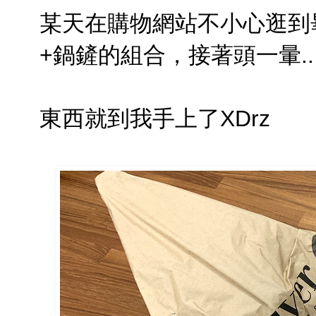
某天在購物網站不小心逛到畢
+鍋鏟的組合，接著頭一暈..
東西就到我手上了XDrz