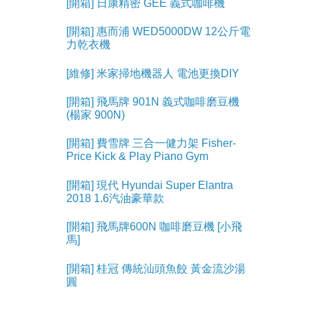
[開箱] 日康精密 GEE 義式咖啡機
[開箱] 惠而浦 WED5000DW 12公斤電
力乾衣機
[維修] 米家掃地機器人 電池更換DIY
[開箱] 飛馬牌 901N 義式咖啡磨豆機
(楊家 900N)
[開箱] 費雪牌 三合一健力架 Fisher-
Price Kick & Play Piano Gym
[開箱] 現代 Hyundai Super Elantra
2018 1.6汽油豪華款
[開箱] 飛馬牌600N 咖啡磨豆機 [小飛
馬]
[開箱] 桂冠 傳統汕頭魚餃 黃金流沙湯
圓