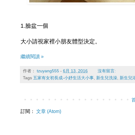
1.臉盆一個
大小請視家裡小朋友體型決定。
繼續閱讀 »
作者：
tzuyang555
-
6月 13, 2016
沒有留言:
Tags
五家有女初長成-小妤生活大小事
,
新生兒洗澡
,
新生兒
訂閱：
文章 (Atom)