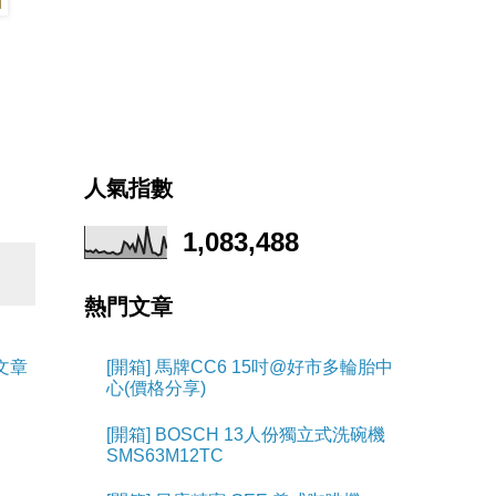
人氣指數
1,083,488
熱門文章
文章
[開箱] 馬牌CC6 15吋@好市多輪胎中
心(價格分享)
[開箱] BOSCH 13人份獨立式洗碗機
SMS63M12TC