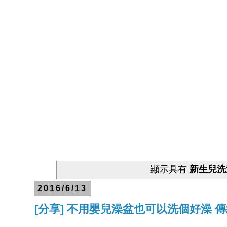
顯示具有
新生兒洗
2016/6/13
[分享] 不用嬰兒澡盆也可以洗個好澡 傳統