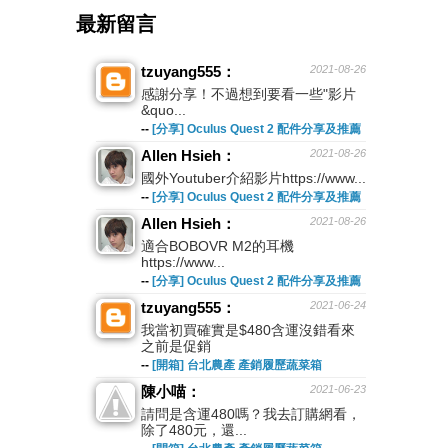
最新留言
tzuyang555：
2021-08-26
感謝分享！不過想到要看一些"影片
&quo...
--
[分享] Oculus Quest 2 配件分享及推薦
Allen Hsieh：
2021-08-26
國外Youtuber介紹影片https://www...
--
[分享] Oculus Quest 2 配件分享及推薦
Allen Hsieh：
2021-08-26
適合BOBOVR M2的耳機
https://www...
--
[分享] Oculus Quest 2 配件分享及推薦
tzuyang555：
2021-06-24
我當初買確實是$480含運沒錯看來
之前是促銷
--
[開箱] 台北農產 產銷履歷蔬菜箱
陳小喵：
2021-06-23
請問是含運480嗎？我去訂購網看，
除了480元，還...