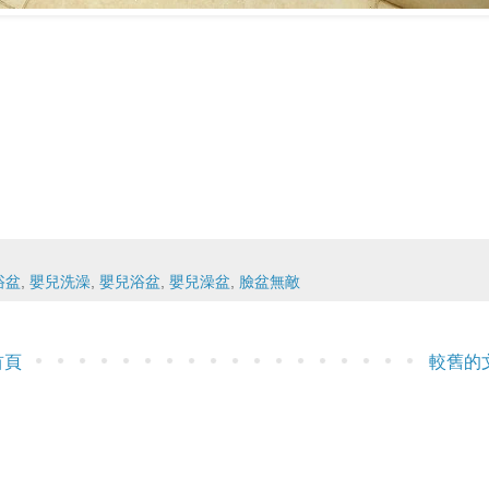
浴盆
,
嬰兒洗澡
,
嬰兒浴盆
,
嬰兒澡盆
,
臉盆無敵
首頁
較舊的