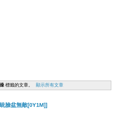
澡
標籤的文章。
顯示所有文章
臉盆無敵[0Y1M]]