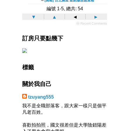
--
[開箱] 台北農產 產銷履歷蔬菜箱
編號 1-5, 總共: 54
▾
▴
◂
▸
ⓦ Recent Comments
訂房只要點幾下
標籤
關於我自己
tzuyang555
我不是全職部落客，跟大家一樣只是個平
凡老百姓。
喜歡拍拍照，國文很差但是大學陰錯陽差