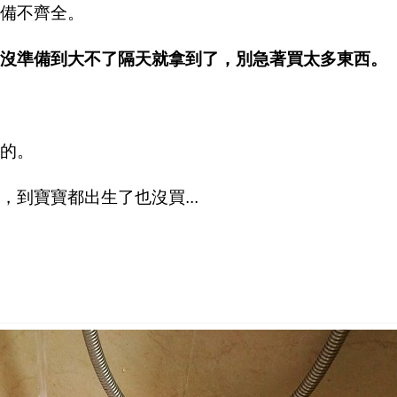
備不齊全。
沒準備到大不了隔天就拿到了，別急著買太多東西。
的。
到寶寶都出生了也沒買...