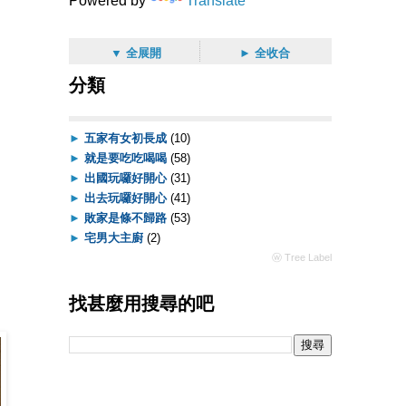
Powered by
Translate
▼ 全展開
► 全收合
分類
►
五家有女初長成
(10)
►
就是要吃吃喝喝
(58)
►
出國玩囉好開心
(31)
►
出去玩囉好開心
(41)
►
敗家是條不歸路
(53)
►
宅男大主廚
(2)
ⓦ Tree Label
找甚麼用搜尋的吧