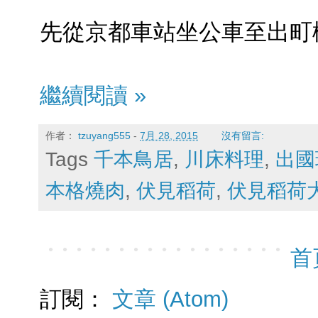
先從京都車站坐公車至出町
繼續閱讀 »
作者：
tzuyang555
-
7月 28, 2015
沒有留言:
Tags
千本鳥居
,
川床料理
,
出國
本格燒肉
,
伏見稻荷
,
伏見稻荷
首
訂閱：
文章 (Atom)