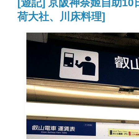
[遊記] 京阪神奈姬自助10
荷大社、川床料理]