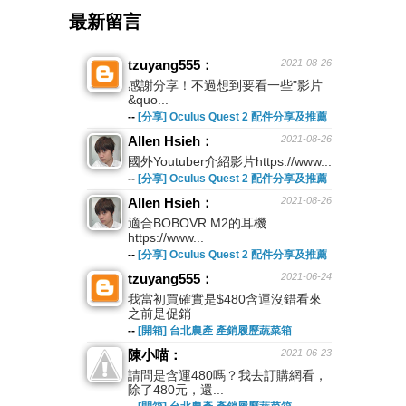
最新留言
tzuyang555：
2021-08-26
感謝分享！不過想到要看一些"影片
&quo...
--
[分享] Oculus Quest 2 配件分享及推薦
Allen Hsieh：
2021-08-26
國外Youtuber介紹影片https://www...
--
[分享] Oculus Quest 2 配件分享及推薦
Allen Hsieh：
2021-08-26
適合BOBOVR M2的耳機
https://www...
--
[分享] Oculus Quest 2 配件分享及推薦
tzuyang555：
2021-06-24
我當初買確實是$480含運沒錯看來
之前是促銷
--
[開箱] 台北農產 產銷履歷蔬菜箱
陳小喵：
2021-06-23
請問是含運480嗎？我去訂購網看，
除了480元，還...