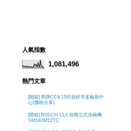
人氣指數
1,081,496
熱門文章
[開箱] 馬牌CC6 15吋@好市多輪胎中
心(價格分享)
[開箱] BOSCH 13人份獨立式洗碗機
SMS63M12TC