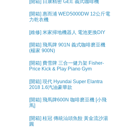
[開箱] 日康精密 GEE 義式咖啡機
[開箱] 惠而浦 WED5000DW 12公斤電
力乾衣機
[維修] 米家掃地機器人 電池更換DIY
[開箱] 飛馬牌 901N 義式咖啡磨豆機
(楊家 900N)
[開箱] 費雪牌 三合一健力架 Fisher-
Price Kick & Play Piano Gym
[開箱] 現代 Hyundai Super Elantra
2018 1.6汽油豪華款
[開箱] 飛馬牌600N 咖啡磨豆機 [小飛
馬]
[開箱] 桂冠 傳統汕頭魚餃 黃金流沙湯
圓