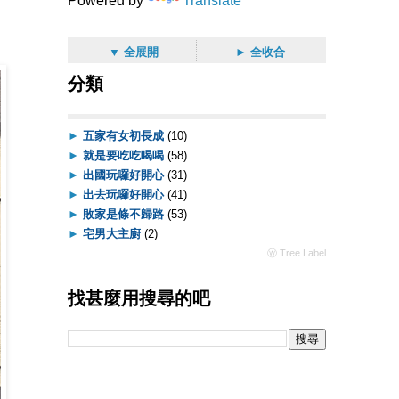
Powered by
Translate
▼ 全展開
► 全收合
分類
►
五家有女初長成
(10)
►
就是要吃吃喝喝
(58)
►
出國玩囉好開心
(31)
►
出去玩囉好開心
(41)
►
敗家是條不歸路
(53)
►
宅男大主廚
(2)
ⓦ Tree Label
找甚麼用搜尋的吧