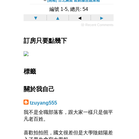
--
[開箱] 台北農產 產銷履歷蔬菜箱
編號 1-5, 總共: 54
▾
▴
◂
▸
ⓦ Recent Comments
訂房只要點幾下
標籤
關於我自己
tzuyang555
我不是全職部落客，跟大家一樣只是個平
凡老百姓。
喜歡拍拍照，國文很差但是大學陰錯陽差