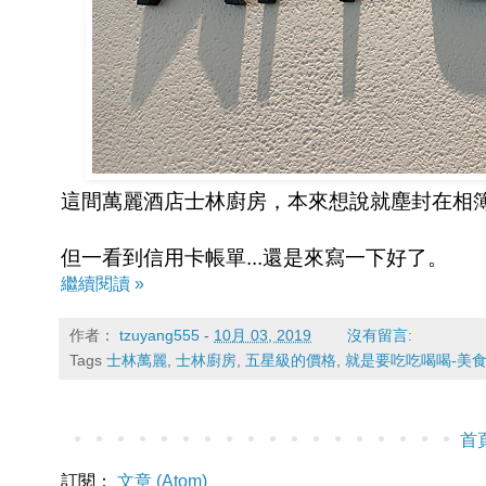
這間萬麗酒店士林廚房，本來想說就塵封在相
但一看到信用卡帳單...還是來寫一下好了。
繼續閱讀 »
作者：
tzuyang555
-
10月 03, 2019
沒有留言:
Tags
士林萬麗
,
士林廚房
,
五星級的價格
,
就是要吃吃喝喝-美
首
訂閱：
文章 (Atom)