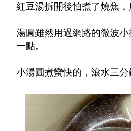
紅豆湯拆開後怕煮了燒焦，
湯圓雖然用過網路的微波小
一點。
小湯圓煮蠻快的，滾水三分