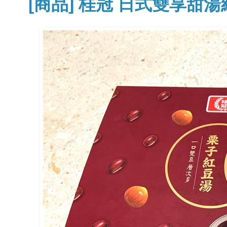
[商品] 桂冠 日式雙享甜湯