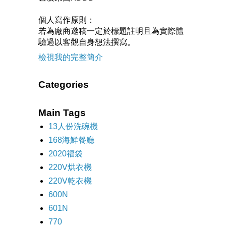
個人寫作原則：
若為廠商邀稿一定於標題註明且為實際體
驗過以客觀自身想法撰寫。
檢視我的完整簡介
Categories
Main Tags
13人份洗碗機
168海鮮餐廳
2020福袋
220V烘衣機
220V乾衣機
600N
601N
770