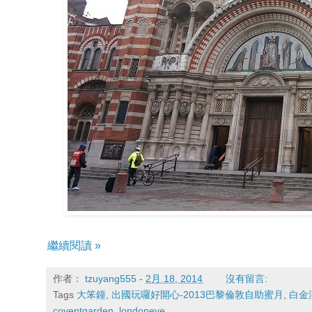
繼續閱讀 »
作者：
tzuyang555
-
2月 18, 2014
沒有留言:
Tags
大笨鐘
,
出國玩囉好開心-2013巴黎倫敦自助蜜月
,
白金
coventgarden
,
londoneye