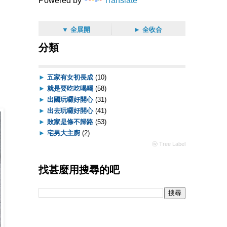
Powered by
Translate
▼ 全展開
► 全收合
分類
►
五家有女初長成
(10)
►
就是要吃吃喝喝
(58)
►
出國玩囉好開心
(31)
►
出去玩囉好開心
(41)
►
敗家是條不歸路
(53)
►
宅男大主廚
(2)
ⓦ Tree Label
找甚麼用搜尋的吧