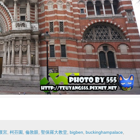
漢宮
,
柯芬園
,
倫敦眼
,
聖保羅大教堂
,
bigben
,
buckinghampalace
,