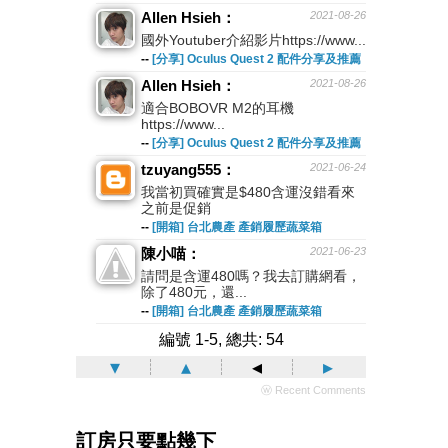
Allen Hsieh：
2021-08-26
國外Youtuber介紹影片https://www...
--
[分享] Oculus Quest 2 配件分享及推薦
Allen Hsieh：
2021-08-26
適合BOBOVR M2的耳機
https://www...
--
[分享] Oculus Quest 2 配件分享及推薦
tzuyang555：
2021-06-24
我當初買確實是$480含運沒錯看來
之前是促銷
--
[開箱] 台北農產 產銷履歷蔬菜箱
陳小喵：
2021-06-23
請問是含運480嗎？我去訂購網看，
除了480元，還...
--
[開箱] 台北農產 產銷履歷蔬菜箱
編號 1-5, 總共: 54
▾
▴
◂
▸
ⓦ Recent Comments
訂房只要點幾下