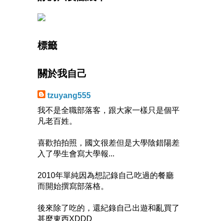
標籤
關於我自己
tzuyang555
我不是全職部落客，跟大家一樣只是個平
凡老百姓。
喜歡拍拍照，國文很差但是大學陰錯陽差
入了學生會寫大學報...
2010年單純因為想記錄自己吃過的餐廳
而開始撰寫部落格。
後來除了吃的，還紀錄自己出遊和亂買了
甚麼東西XDDD