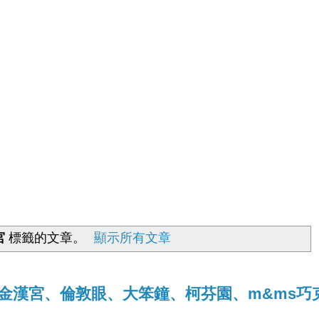
宮
標籤的文章。
顯示所有文章
y8[白金漢宮、倫敦眼、大笨鐘、柯芬園、m&ms巧