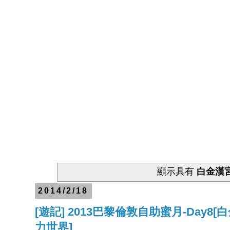
顯示具有
白金漢
2014/2/18
[遊記] 2013巴黎倫敦自助蜜月-Da
力世界]