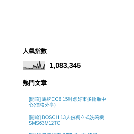
人氣指數
1,083,345
熱門文章
[開箱] 馬牌CC6 15吋@好市多輪胎中
心(價格分享)
[開箱] BOSCH 13人份獨立式洗碗機
SMS63M12TC