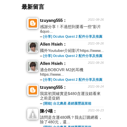
最新留言
tzuyang555：
2021-08-26
感謝分享！不過想到要看一些"影片
&quo...
--
[分享] Oculus Quest 2 配件分享及推薦
Allen Hsieh：
2021-08-26
國外Youtuber介紹影片https://www...
--
[分享] Oculus Quest 2 配件分享及推薦
Allen Hsieh：
2021-08-26
適合BOBOVR M2的耳機
https://www...
--
[分享] Oculus Quest 2 配件分享及推薦
tzuyang555：
2021-06-24
我當初買確實是$480含運沒錯看來
之前是促銷
--
[開箱] 台北農產 產銷履歷蔬菜箱
陳小喵：
2021-06-23
請問是含運480嗎？我去訂購網看，
除了480元，還...