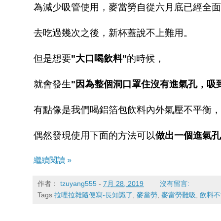
為減少吸管使用，麥當勞自從六月底已經全面
去吃過幾次之後，新杯蓋說不上難用。
但是想要
"大口喝飲料"
的時候，
就會發生
"因為整個洞口罩住沒有進氣孔，吸
有點像是我們喝鋁箔包飲料內外氣壓不平衡，
偶然發現使用下面的方法可以
做出一個
進
氣孔
繼續閱讀 »
作者：
tzuyang555
-
7月 28, 2019
沒有留言:
Tags
拉哩拉雜隨便寫-長知識了
,
麥當勞
,
麥當勞難吸
,
飲料不