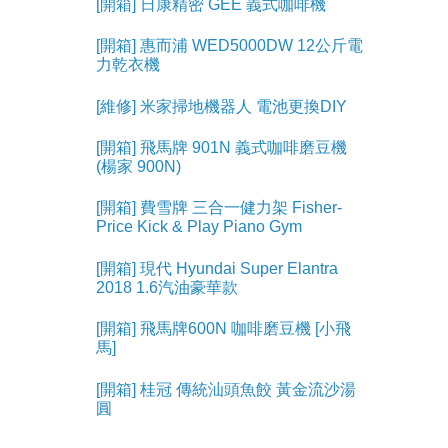
[開箱] 日康精密 GEE 義式咖啡機
[開箱] 惠而浦 WED5000DW 12公斤電
力乾衣機
[維修] 米家掃地機器人 電池更換DIY
[開箱] 飛馬牌 901N 義式咖啡磨豆機
(楊家 900N)
[開箱] 費雪牌 三合一健力架 Fisher-
Price Kick & Play Piano Gym
[開箱] 現代 Hyundai Super Elantra
2018 1.6汽油豪華款
[開箱] 飛馬牌600N 咖啡磨豆機 [小飛
馬]
[開箱] 桂冠 傳統汕頭魚餃 黃金流沙湯
圓