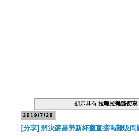
顯示具有
拉哩拉雜隨便寫
2019/7/28
[分享] 解決麥當勞新杯蓋直接喝難吸問