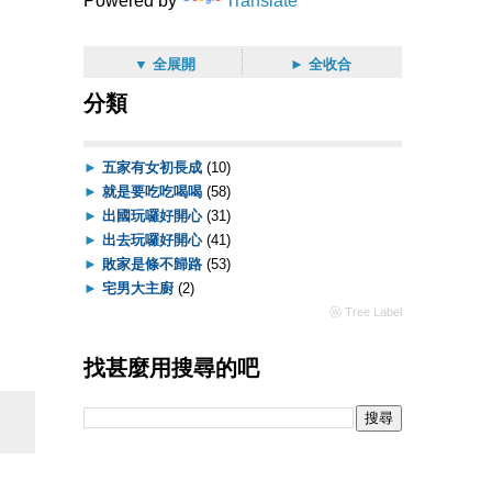
Powered by
Translate
▼ 全展開
► 全收合
分類
►
五家有女初長成
(10)
►
就是要吃吃喝喝
(58)
►
出國玩囉好開心
(31)
►
出去玩囉好開心
(41)
►
敗家是條不歸路
(53)
►
宅男大主廚
(2)
ⓦ Tree Label
找甚麼用搜尋的吧