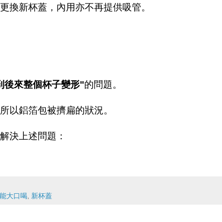
更換新杯蓋，內用亦不再提供吸管。
到後來整個杯子變形"
的問題。
所以鋁箔包被擠扁的狀況。
解決上述問題：
能大口喝
,
新杯蓋