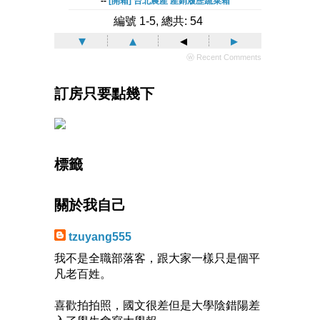
--
[開箱] 台北農產 產銷履歷蔬菜箱
編號 1-5, 總共: 54
▾
▴
◂
▸
ⓦ Recent Comments
訂房只要點幾下
標籤
關於我自己
tzuyang555
我不是全職部落客，跟大家一樣只是個平
凡老百姓。
喜歡拍拍照，國文很差但是大學陰錯陽差