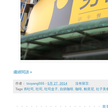
繼續閱讀 »
作者：
tzuyang555
-
5月 27, 2014
沒有留言:
Tags
夯吐司
,
吐司
,
吐司盒子
,
自烘咖啡
,
咖啡
,
帕里尼
,
社子美
首