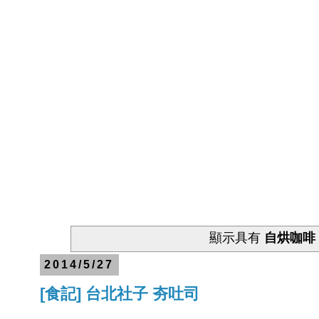
顯示具有
自烘咖啡
2014/5/27
[食記] 台北社子 夯吐司