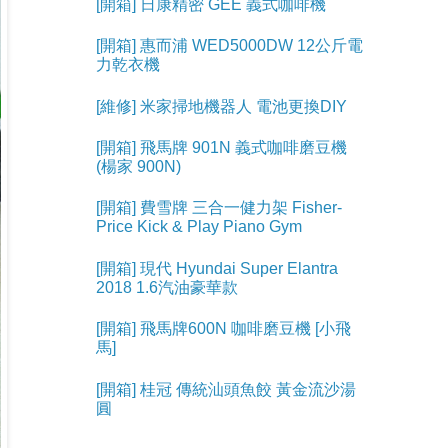
[開箱] 日康精密 GEE 義式咖啡機
[開箱] 惠而浦 WED5000DW 12公斤電
力乾衣機
[維修] 米家掃地機器人 電池更換DIY
[開箱] 飛馬牌 901N 義式咖啡磨豆機
(楊家 900N)
[開箱] 費雪牌 三合一健力架 Fisher-
Price Kick & Play Piano Gym
[開箱] 現代 Hyundai Super Elantra
2018 1.6汽油豪華款
[開箱] 飛馬牌600N 咖啡磨豆機 [小飛
馬]
[開箱] 桂冠 傳統汕頭魚餃 黃金流沙湯
圓