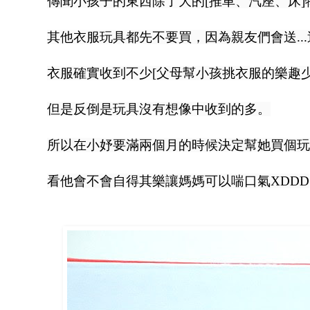
傳聞小孩子的東西除了大的[推車、汽座、床]
其他衣服玩具都先不要買，
因為親友們會送..
衣服確實收到不少[父母幫小孩挑衣服的樂趣少很
但是反倒是玩具沒有想像中收到的多。
所以在小妤要滿兩個月的時候決定幫她買個玩
看他會不會自得其樂讓媽媽可以喘口氣XDDD