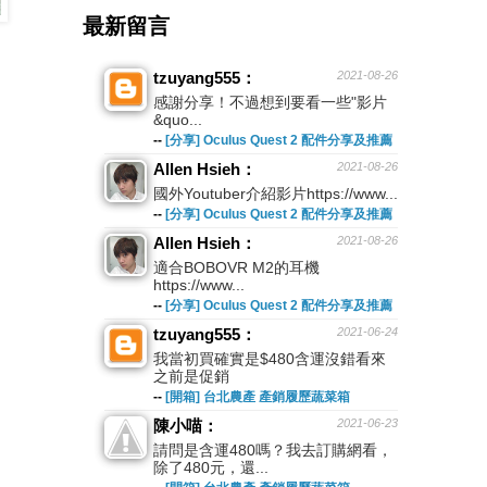
最新留言
tzuyang555：
2021-08-26
感謝分享！不過想到要看一些"影片
&quo...
--
[分享] Oculus Quest 2 配件分享及推薦
Allen Hsieh：
2021-08-26
國外Youtuber介紹影片https://www...
--
[分享] Oculus Quest 2 配件分享及推薦
Allen Hsieh：
2021-08-26
適合BOBOVR M2的耳機
https://www...
--
[分享] Oculus Quest 2 配件分享及推薦
tzuyang555：
2021-06-24
我當初買確實是$480含運沒錯看來
之前是促銷
--
[開箱] 台北農產 產銷履歷蔬菜箱
陳小喵：
2021-06-23
請問是含運480嗎？我去訂購網看，
除了480元，還...