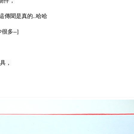
物件，
.這傳聞是真的..哈哈
多--]
具，