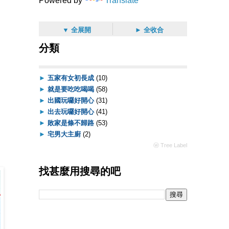
Powered by
Translate
▼ 全展開
► 全收合
分類
►
五家有女初長成
(10)
►
就是要吃吃喝喝
(58)
►
出國玩囉好開心
(31)
►
出去玩囉好開心
(41)
►
敗家是條不歸路
(53)
►
宅男大主廚
(2)
ⓦ Tree Label
找甚麼用搜尋的吧