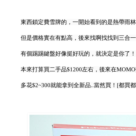
東西鎖定費雪牌的，一開始看到的是熱帶雨林
但是價格實在有點高，後來找啊找找到三合一
有個踢踢鍵盤好像挺好玩的，就決定是你了！
本來打算買二手品$1200左右，後來在MOMO找
多花$2~300就能拿到全新品..當然買！[都買都