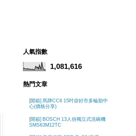
人氣指數
1,081,616
熱門文章
[開箱] 馬牌CC6 15吋@好市多輪胎中
心(價格分享)
[開箱] BOSCH 13人份獨立式洗碗機
SMS63M12TC