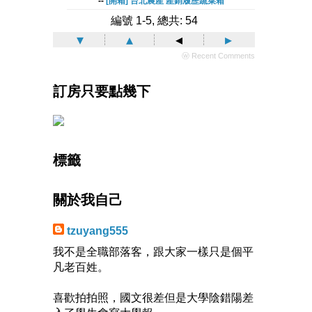
--
[開箱] 台北農產 產銷履歷蔬菜箱
編號 1-5, 總共: 54
▾
▴
◂
▸
ⓦ Recent Comments
訂房只要點幾下
標籤
關於我自己
tzuyang555
我不是全職部落客，跟大家一樣只是個平
凡老百姓。
喜歡拍拍照，國文很差但是大學陰錯陽差