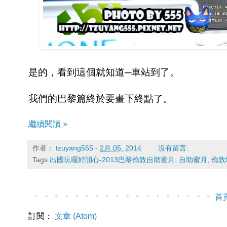
是的，看到這個就知道─車站到了。
我們的巴黎篇終於要畫下終點了。
繼續閱讀 »
作者：
tzuyang555
-
2月 05, 2014
沒有留言:
Tags
出國玩囉好開心-2013巴黎倫敦自助蜜月
,
自助蜜月
,
倫敦
首
訂閱：
文章 (Atom)