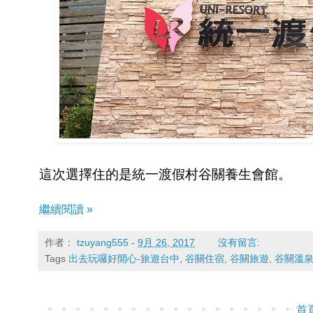
這次選擇住的是統一渡假村谷關養生會館。
繼續閱讀 »
作者：
tzuyang555
-
9月 26, 2017
沒有留言:
Tags
出去玩囉好開心-旅遊台中
,
谷關住宿
,
谷關旅遊
,
谷關溫
首