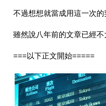
不過想想就當成用這一次的
雖然說八年前的文章已經不太具參
===以下正文開始=====