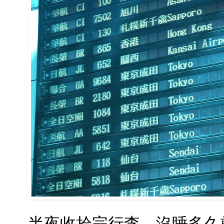
半夜收拾完行李，沒睡多久