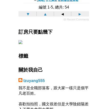
--
[開箱] 台北農產 產銷履歷蔬菜箱
編號 1-5, 總共: 54
▾
▴
◂
▸
ⓦ Recent Comments
訂房只要點幾下
標籤
關於我自己
tzuyang555
我不是全職部落客，跟大家一樣只是個平
凡老百姓。
喜歡拍拍照，國文很差但是大學陰錯陽差