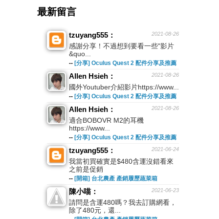
最新留言
tzuyang555：
2021-08-26
感謝分享！不過想到要看一些"影片
&quo...
--
[分享] Oculus Quest 2 配件分享及推薦
Allen Hsieh：
2021-08-26
國外Youtuber介紹影片https://www...
--
[分享] Oculus Quest 2 配件分享及推薦
Allen Hsieh：
2021-08-26
適合BOBOVR M2的耳機
https://www...
--
[分享] Oculus Quest 2 配件分享及推薦
tzuyang555：
2021-06-24
我當初買確實是$480含運沒錯看來
之前是促銷
--
[開箱] 台北農產 產銷履歷蔬菜箱
陳小喵：
2021-06-23
請問是含運480嗎？我去訂購網看，
除了480元，還...