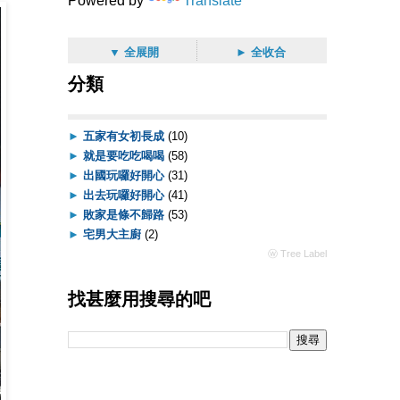
Powered by
Translate
▼ 全展開
► 全收合
分類
►
五家有女初長成
(10)
►
就是要吃吃喝喝
(58)
►
出國玩囉好開心
(31)
►
出去玩囉好開心
(41)
►
敗家是條不歸路
(53)
►
宅男大主廚
(2)
ⓦ Tree Label
找甚麼用搜尋的吧