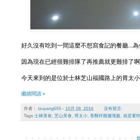
好久沒有吃到一間這麼不想寫食記的餐廳...
因為現在已經很難排隊了再推薦就更難排了啊嗚
今天來到的是位於士林芝山福國路上的胃太小
繼續閱讀 »
作者：
tzuyang555
-
10月 08, 2016
沒有留言:
Tags
士林美食
,
芝山美食
,
胃太小
,
香酥炸雞腿塊飯
,
就是要吃