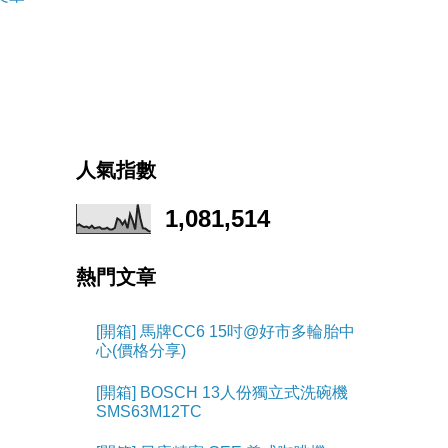
人氣指數
1,081,514
熱門文章
[開箱] 馬牌CC6 15吋@好市多輪胎中
心(價格分享)
[開箱] BOSCH 13人份獨立式洗碗機
SMS63M12TC