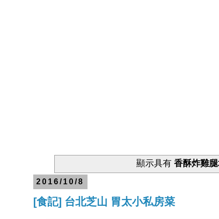
顯示具有
香酥炸雞腿
2016/10/8
[食記] 台北芝山 胃太小私房菜