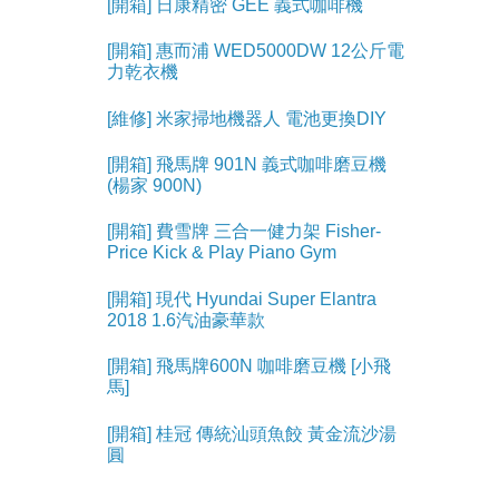
[開箱] 日康精密 GEE 義式咖啡機
[開箱] 惠而浦 WED5000DW 12公斤電
力乾衣機
[維修] 米家掃地機器人 電池更換DIY
[開箱] 飛馬牌 901N 義式咖啡磨豆機
(楊家 900N)
[開箱] 費雪牌 三合一健力架 Fisher-
Price Kick & Play Piano Gym
[開箱] 現代 Hyundai Super Elantra
2018 1.6汽油豪華款
[開箱] 飛馬牌600N 咖啡磨豆機 [小飛
馬]
[開箱] 桂冠 傳統汕頭魚餃 黃金流沙湯
圓