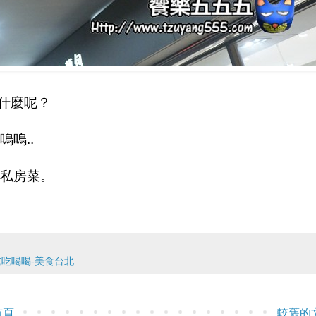
為什麼呢？
嗚..
私房菜。
吃喝喝-美食台北
首頁
較舊的