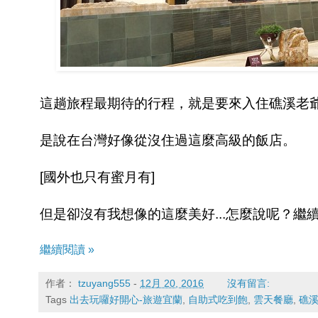
這趟旅程最期待的行程，就是要來入住礁溪老爺
是說在台灣好像從沒住過這麼高級的飯店。
[國外也只有蜜月有]
但是卻沒有我想像的這麼美好...怎麼說呢？繼
繼續閱讀 »
作者：
tzuyang555
-
12月 20, 2016
沒有留言:
Tags
出去玩囉好開心-旅遊宜蘭
,
自助式吃到飽
,
雲天餐廳
,
礁