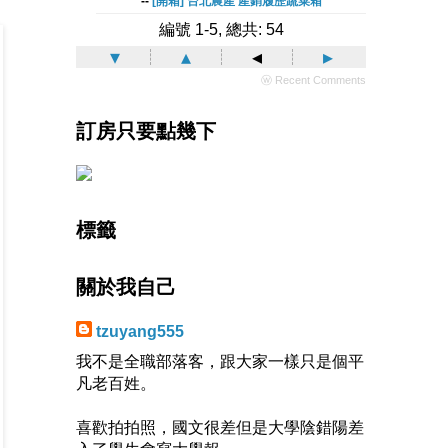
--
[開箱] 台北農產 產銷履歷蔬菜箱
編號 1-5, 總共: 54
▾
▴
◂
▸
ⓦ Recent Comments
訂房只要點幾下
標籤
關於我自己
tzuyang555
我不是全職部落客，跟大家一樣只是個平
凡老百姓。
喜歡拍拍照，國文很差但是大學陰錯陽差