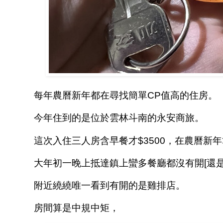
每年農曆新年都在尋找簡單CP值高的住房。
今年住到的是位於雲林斗南的永安商旅。
這次入住三人房含早餐才$3500，在農曆新
大年初一晚上抵達鎮上蠻多餐廳都沒有開[還是
附近繞繞唯一看到有開的是雞排店。
房間算是中規中矩，