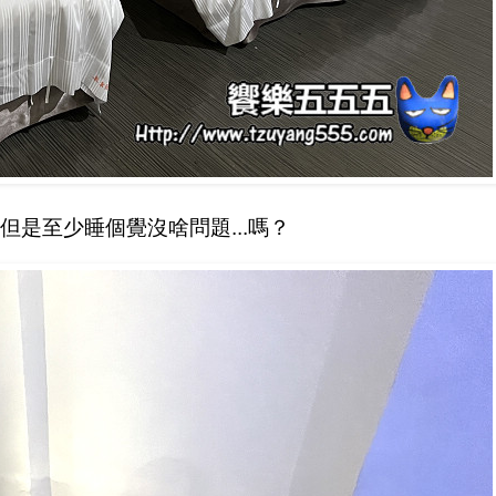
是至少睡個覺沒啥問題...嗎？