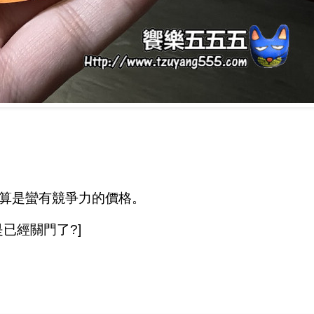
年算是蠻有競爭力的價格。
已經關門了?]