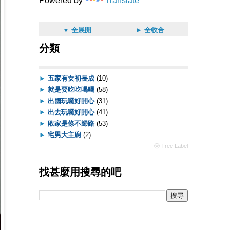
Powered by
Translate
▼ 全展開
► 全收合
分類
►
五家有女初長成
(10)
►
就是要吃吃喝喝
(58)
►
出國玩囉好開心
(31)
►
出去玩囉好開心
(41)
►
敗家是條不歸路
(53)
►
宅男大主廚
(2)
ⓦ Tree Label
找甚麼用搜尋的吧