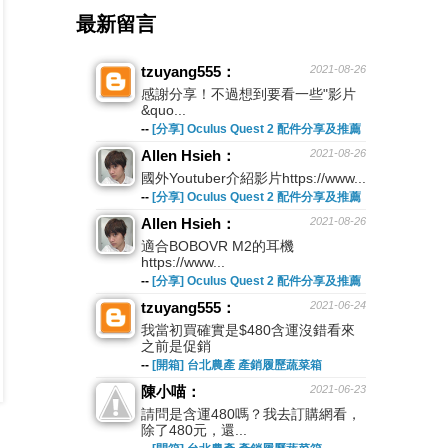
最新留言
tzuyang555：
2021-08-26
感謝分享！不過想到要看一些"影片
&quo...
--
[分享] Oculus Quest 2 配件分享及推薦
Allen Hsieh：
2021-08-26
國外Youtuber介紹影片https://www...
--
[分享] Oculus Quest 2 配件分享及推薦
Allen Hsieh：
2021-08-26
適合BOBOVR M2的耳機
https://www...
--
[分享] Oculus Quest 2 配件分享及推薦
tzuyang555：
2021-06-24
我當初買確實是$480含運沒錯看來
之前是促銷
--
[開箱] 台北農產 產銷履歷蔬菜箱
陳小喵：
2021-06-23
請問是含運480嗎？我去訂購網看，
除了480元，還...