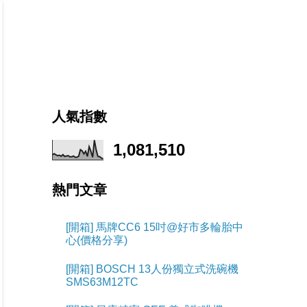
人氣指數
1,081,510
熱門文章
[開箱] 馬牌CC6 15吋@好市多輪胎中
心(價格分享)
[開箱] BOSCH 13人份獨立式洗碗機
SMS63M12TC