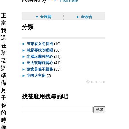
Powered by
Translate
正
▼ 全展開
► 全收合
當
分類
我
還
►
五家有女初長成
(10)
在
►
就是要吃吃喝喝
(58)
幫
►
出國玩囉好開心
(31)
老
►
出去玩囉好開心
(41)
婆
►
敗家是條不歸路
(53)
準
►
宅男大主廚
(2)
備
ⓦ Tree Label
月
找甚麼用搜尋的吧
子
餐
的
時
候