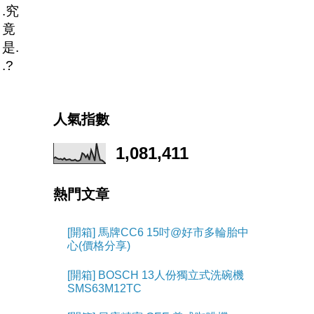
.究
竟
是.
.?
人氣指數
1,081,411
熱門文章
[開箱] 馬牌CC6 15吋@好市多輪胎中
心(價格分享)
[開箱] BOSCH 13人份獨立式洗碗機
SMS63M12TC