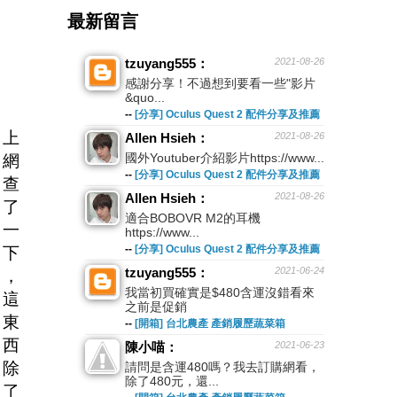
最新留言
tzuyang555：
2021-08-26
感謝分享！不過想到要看一些"影片
&quo...
--
[分享] Oculus Quest 2 配件分享及推薦
上
Allen Hsieh：
2021-08-26
國外Youtuber介紹影片https://www...
網
--
[分享] Oculus Quest 2 配件分享及推薦
查
Allen Hsieh：
2021-08-26
了
適合BOBOVR M2的耳機
一
https://www...
--
[分享] Oculus Quest 2 配件分享及推薦
下
tzuyang555：
2021-06-24
，
我當初買確實是$480含運沒錯看來
這
之前是促銷
東
--
[開箱] 台北農產 產銷履歷蔬菜箱
西
陳小喵：
2021-06-23
除
請問是含運480嗎？我去訂購網看，
除了480元，還...
了