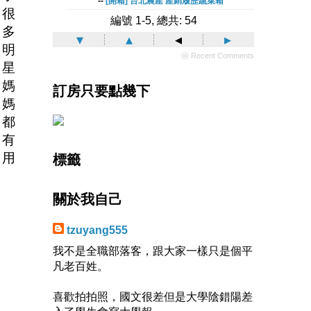
--
[開箱] 台北農產 產銷履歷蔬菜箱
很
編號 1-5, 總共: 54
多
▾
▴
◂
▸
明
ⓦ Recent Comments
星
媽
訂房只要點幾下
媽
都
有
用
標籤
關於我自己
tzuyang555
我不是全職部落客，跟大家一樣只是個平
凡老百姓。
喜歡拍拍照，國文很差但是大學陰錯陽差