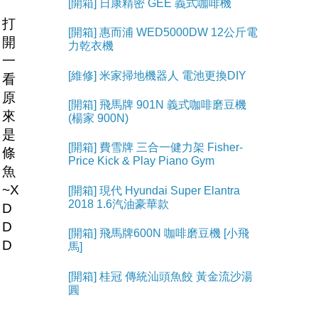
[開箱] 日康精密 GEE 義式咖啡機
打
[開箱] 惠而浦 WED5000DW 12公斤電
開
力乾衣機
一
[維修] 米家掃地機器人 電池更換DIY
看
原
[開箱] 飛馬牌 901N 義式咖啡磨豆機
來
(楊家 900N)
是
[開箱] 費雪牌 三合一健力架 Fisher-
條
Price Kick & Play Piano Gym
魚
~X
[開箱] 現代 Hyundai Super Elantra
2018 1.6汽油豪華款
D
D
[開箱] 飛馬牌600N 咖啡磨豆機 [小飛
D
馬]
[開箱] 桂冠 傳統汕頭魚餃 黃金流沙湯
圓