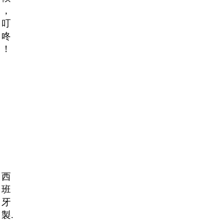
，
叮
咚
！
西
班
牙
製.