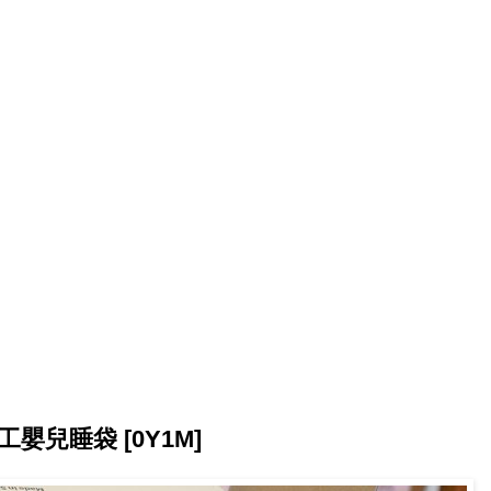
手工嬰兒睡袋 [0Y1M]