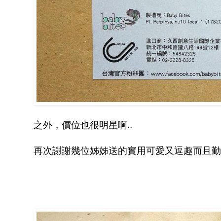
之外，價位也很明星啊..
再次謝謝幾位姊姊送的實用可愛又逗趣而且勤儉