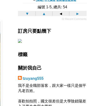
--
[開箱] 台北農產 產銷履歷蔬菜箱
編號 1-5, 總共: 54
▾
▴
◂
▸
ⓦ Recent Comments
訂房只要點幾下
標籤
關於我自己
tzuyang555
我不是全職部落客，跟大家一樣只是個平
凡老百姓。
喜歡拍拍照，國文很差但是大學陰錯陽差