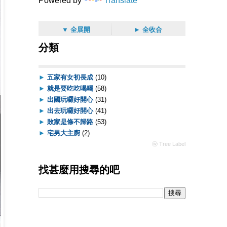
Powered by
Translate
▼ 全展開
► 全收合
分類
►
五家有女初長成
(10)
►
就是要吃吃喝喝
(58)
►
出國玩囉好開心
(31)
►
出去玩囉好開心
(41)
►
敗家是條不歸路
(53)
►
宅男大主廚
(2)
ⓦ Tree Label
找甚麼用搜尋的吧