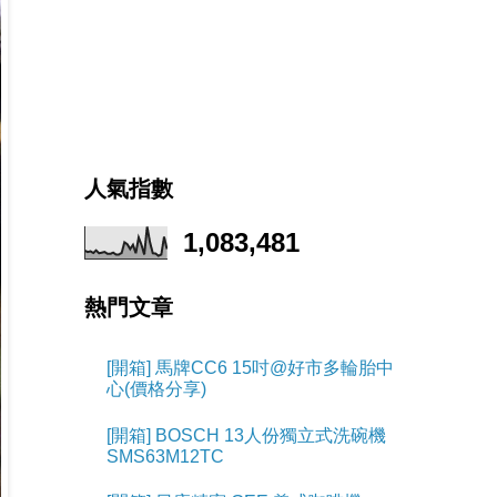
人氣指數
1,083,481
熱門文章
[開箱] 馬牌CC6 15吋@好市多輪胎中
心(價格分享)
[開箱] BOSCH 13人份獨立式洗碗機
SMS63M12TC