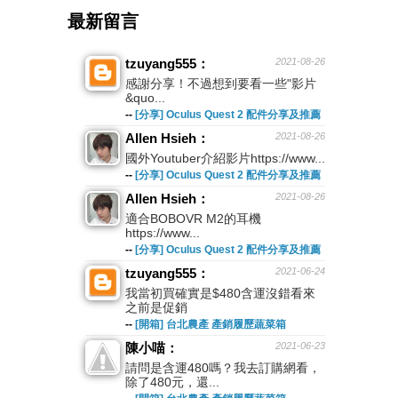
最新留言
tzuyang555：
2021-08-26
感謝分享！不過想到要看一些"影片
&quo...
--
[分享] Oculus Quest 2 配件分享及推薦
Allen Hsieh：
2021-08-26
國外Youtuber介紹影片https://www...
--
[分享] Oculus Quest 2 配件分享及推薦
Allen Hsieh：
2021-08-26
適合BOBOVR M2的耳機
https://www...
--
[分享] Oculus Quest 2 配件分享及推薦
tzuyang555：
2021-06-24
我當初買確實是$480含運沒錯看來
之前是促銷
--
[開箱] 台北農產 產銷履歷蔬菜箱
陳小喵：
2021-06-23
請問是含運480嗎？我去訂購網看，
除了480元，還...