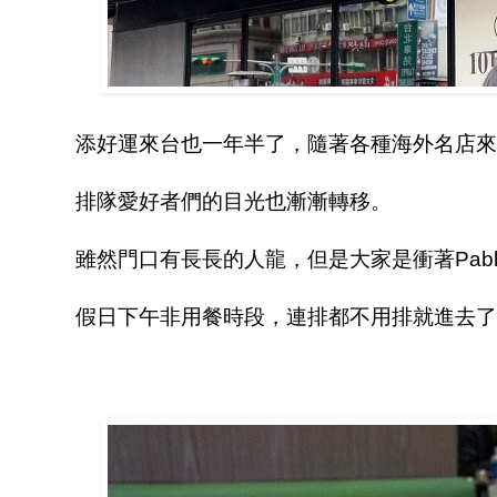
添好運來台也一年半了，隨著各種海外名店來
排隊愛好者們的目光也漸漸轉移。
雖然門口有長長的人龍，但是大家是衝著Pablo去
假日下午非用餐時段，連排都不用排就進去了