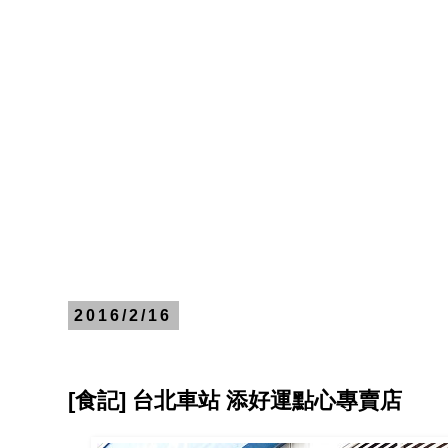
2016/2/16
[食記] 台北車站 添好運點心專賣店