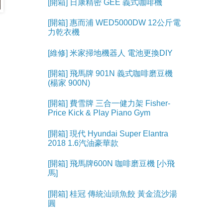
[開箱] 日康精密 GEE 義式咖啡機
[開箱] 惠而浦 WED5000DW 12公斤電
力乾衣機
[維修] 米家掃地機器人 電池更換DIY
[開箱] 飛馬牌 901N 義式咖啡磨豆機
(楊家 900N)
[開箱] 費雪牌 三合一健力架 Fisher-
Price Kick & Play Piano Gym
[開箱] 現代 Hyundai Super Elantra
2018 1.6汽油豪華款
[開箱] 飛馬牌600N 咖啡磨豆機 [小飛
馬]
[開箱] 桂冠 傳統汕頭魚餃 黃金流沙湯
圓