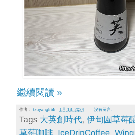
繼續閱讀 »
作者：
tzuyang555
-
1月 18, 2024
沒有留言:
Tags
大英創時代
,
伊甸園草莓
草莓咖啡
,
IceDripCoffee
,
Win