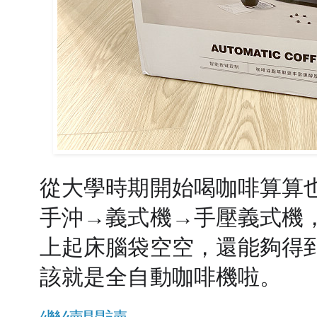
從大學時期開始喝咖啡算算
手沖→義式機→手壓義式機
上起床腦袋空空，還能夠得
該就是全自動咖啡機啦。