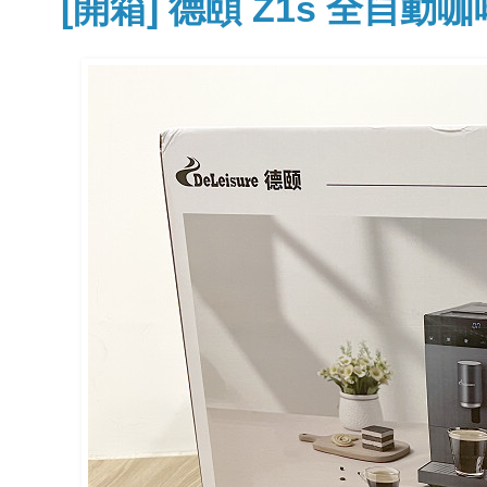
[開箱] 德頤 Z1s 全自動