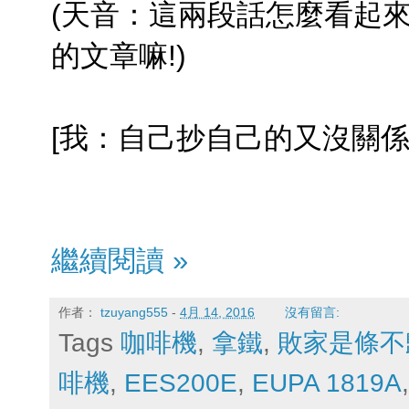
(天音：這兩段話怎麼看起來
的文章嘛!)
[我：自己抄自己的又沒關係(
繼續閱讀 »
作者：
tzuyang555
-
4月 14, 2016
沒有留言:
Tags
咖啡機
,
拿鐵
,
敗家是條不
啡機
,
EES200E
,
EUPA 1819A