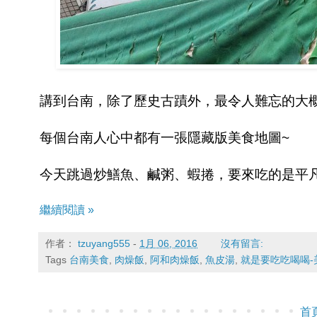
講到台南，除了歷史古蹟外，最令人難忘的大
每個台南人心中都有一張隱藏版美食地圖~
今天跳過炒鱔魚、鹹粥、蝦捲，要來吃的是平
繼續閱讀 »
作者：
tzuyang555
-
1月 06, 2016
沒有留言:
Tags
台南美食
,
肉燥飯
,
阿和肉燥飯
,
魚皮湯
,
就是要吃吃喝喝-
首