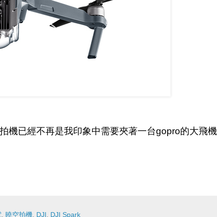
原來空拍機已經不再是我印象中需要夾著一台gopro的大飛
。
電
,
曉空拍機
,
DJI
,
DJI Spark