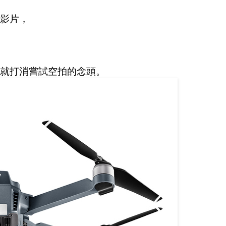
影片，
就打消嘗試空拍的念頭。