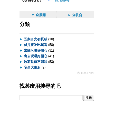
Powered by
Translate
▼ 全展開
► 全收合
分類
►
五家有女初長成
(10)
►
就是要吃吃喝喝
(58)
►
出國玩囉好開心
(31)
►
出去玩囉好開心
(41)
►
敗家是條不歸路
(53)
►
宅男大主廚
(2)
ⓦ Tree Label
找甚麼用搜尋的吧