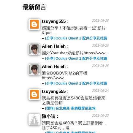
最新留言
tzuyang555：
2021-08-26
感謝分享！不過想到要看一些"影片
&quo...
--
[分享] Oculus Quest 2 配件分享及推薦
Allen Hsieh：
2021-08-26
國外Youtuber介紹影片https://www...
--
[分享] Oculus Quest 2 配件分享及推薦
Allen Hsieh：
2021-08-26
適合BOBOVR M2的耳機
https://www...
--
[分享] Oculus Quest 2 配件分享及推薦
tzuyang555：
2021-06-24
我當初買確實是$480含運沒錯看來
之前是促銷
--
[開箱] 台北農產 產銷履歷蔬菜箱
陳小喵：
2021-06-23
請問是含運480嗎？我去訂購網看，
除了480元，還...