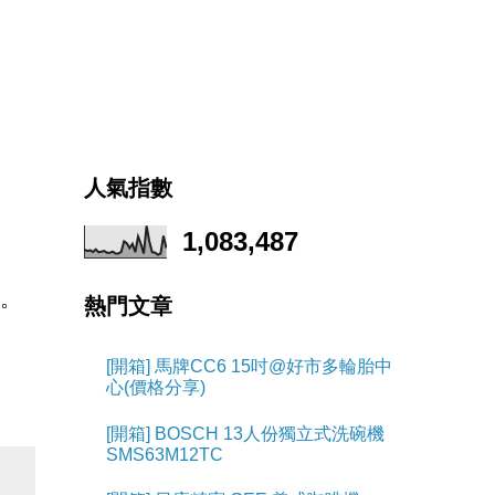
人氣指數
1,083,487
機。
熱門文章
[開箱] 馬牌CC6 15吋@好市多輪胎中
心(價格分享)
[開箱] BOSCH 13人份獨立式洗碗機
SMS63M12TC