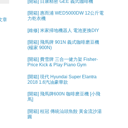
[開箱] 日康精密 GEE 義式咖啡機
[開箱] 惠而浦 WED5000DW 12公斤電
力乾衣機
文章
[維修] 米家掃地機器人 電池更換DIY
[開箱] 飛馬牌 901N 義式咖啡磨豆機
(楊家 900N)
[開箱] 費雪牌 三合一健力架 Fisher-
Price Kick & Play Piano Gym
[開箱] 現代 Hyundai Super Elantra
2018 1.6汽油豪華款
[開箱] 飛馬牌600N 咖啡磨豆機 [小飛
馬]
[開箱] 桂冠 傳統汕頭魚餃 黃金流沙湯
圓