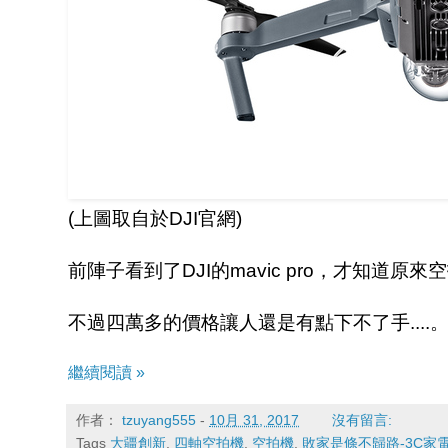
(上圖取自於DJI官網)
前陣子看到了DJI的mavic pro，才知道
不過四萬多的價格讓人還是有點下不了手....
繼續閱讀 »
作者：
tzuyang555
-
10月 31, 2017
沒有留言:
Tags
大疆創新
,
四軸空拍機
,
空拍機
,
敗家是條不歸路-3C家