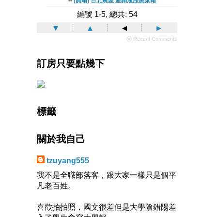
--
[開箱] 台北農產 產銷履歷蔬菜箱
編號 1-5, 總共: 54
▾
▴
◂
▸
ⓦ Recent Comments
訂房只要點幾下
標籤
關於我自己
tzuyang555
我不是全職部落客，跟大家一樣只是個平
凡老百姓。
喜歡拍拍照，國文很差但是大學陰錯陽差