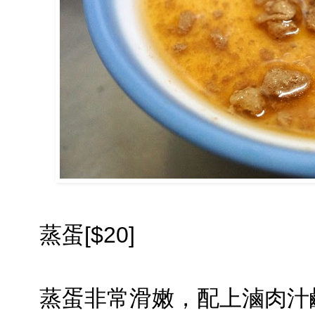
蒸蛋[$20]
蒸蛋非常滑嫩，配上滷肉汁