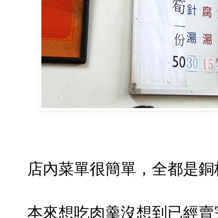
店內菜單很簡單，全都是銅
本來想吃肉羹沒想到已經賣完