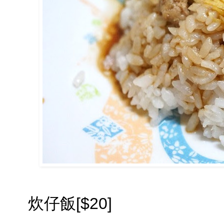
炊仔飯[$20]