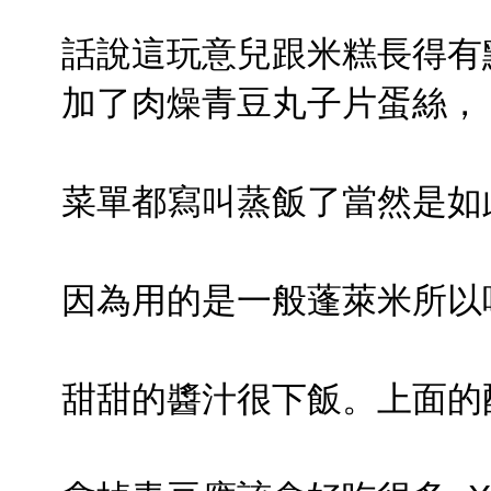
話說這玩意兒跟米糕長得有
加了肉燥青豆丸子片蛋絲，
菜單都寫叫蒸飯了當然是如
因為用的是一般蓬萊米所以
甜甜的醬汁很下飯。上面的配