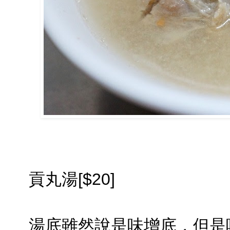
貢丸湯[$20]
湯底雖然說是味增底，但是