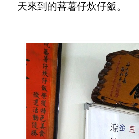
天來到的蕃薯仔炊仔飯。