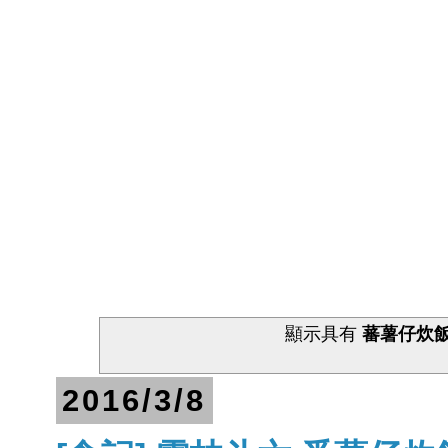
顯示具有
蕃薯仔炊
2016/3/8