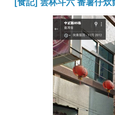
[食記] 雲林斗六 番薯仔炊