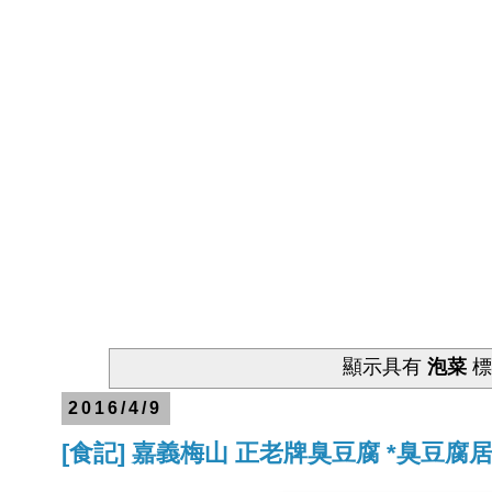
顯示具有
泡菜
標
2016/4/9
[食記] 嘉義梅山 正老牌臭豆腐 *臭豆腐