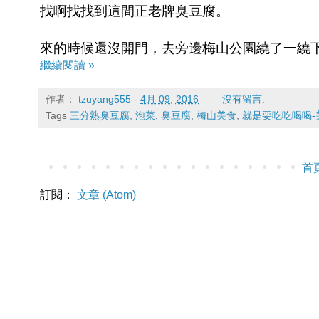
找啊找找到這間正老牌臭豆腐。
來的時候還沒開門，去旁邊梅山公園繞了一繞下
繼續閱讀 »
作者：
tzuyang555
-
4月 09, 2016
沒有留言:
Tags
三分熟臭豆腐
,
泡菜
,
臭豆腐
,
梅山美食
,
就是要吃吃喝喝-
首
訂閱：
文章 (Atom)