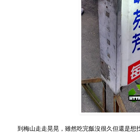
到梅山走走晃晃，雖然吃完飯沒很久但還是想