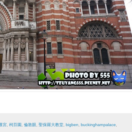
漢宮
,
柯芬園
,
倫敦眼
,
聖保羅大教堂
,
bigben
,
buckinghampalace
,