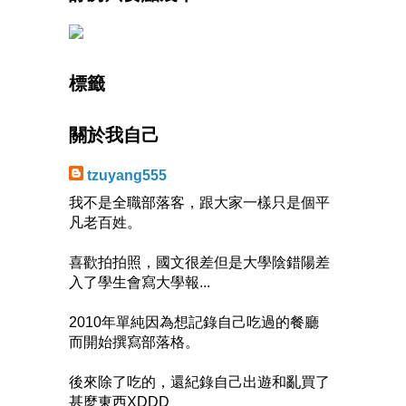
標籤
關於我自己
tzuyang555
我不是全職部落客，跟大家一樣只是個平
凡老百姓。
喜歡拍拍照，國文很差但是大學陰錯陽差
入了學生會寫大學報...
2010年單純因為想記錄自己吃過的餐廳
而開始撰寫部落格。
後來除了吃的，還紀錄自己出遊和亂買了
甚麼東西XDDD