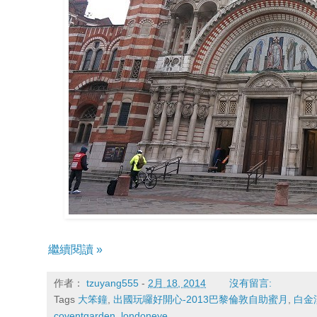
繼續閱讀 »
作者：
tzuyang555
-
2月 18, 2014
沒有留言:
Tags
大笨鐘
,
出國玩囉好開心-2013巴黎倫敦自助蜜月
,
白金
coventgarden
,
londoneye