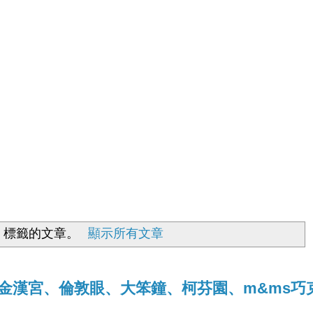
n
標籤的文章。
顯示所有文章
y8[白金漢宮、倫敦眼、大笨鐘、柯芬園、m&ms巧