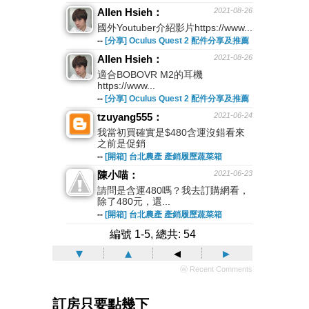
Allen Hsieh：
2021-08-26
國外Youtuber介紹影片https://www...
--
[分享] Oculus Quest 2 配件分享及推薦
Allen Hsieh：
2021-08-26
適合BOBOVR M2的耳機
https://www...
--
[分享] Oculus Quest 2 配件分享及推薦
tzuyang555：
2021-06-24
我當初買確實是$480含運沒錯看來
之前是促銷
--
[開箱] 台北農產 產銷履歷蔬菜箱
陳小喵：
2021-06-23
請問是含運480嗎？我去訂購網看，
除了480元，還...
--
[開箱] 台北農產 產銷履歷蔬菜箱
編號 1-5, 總共: 54
▾
▴
◂
▸
ⓦ Recent Comments
訂房只要點幾下