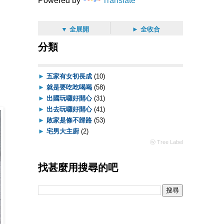
Powered by
Translate
▼ 全展開
► 全收合
分類
►
五家有女初長成
(10)
►
就是要吃吃喝喝
(58)
►
出國玩囉好開心
(31)
►
出去玩囉好開心
(41)
►
敗家是條不歸路
(53)
►
宅男大主廚
(2)
ⓦ Tree Label
找甚麼用搜尋的吧