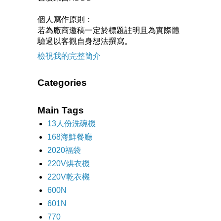
個人寫作原則：
若為廠商邀稿一定於標題註明且為實際體
驗過以客觀自身想法撰寫。
檢視我的完整簡介
Categories
Main Tags
13人份洗碗機
168海鮮餐廳
2020福袋
220V烘衣機
220V乾衣機
600N
601N
770