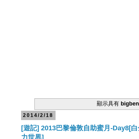
顯示具有
bigbe
2014/2/18
[遊記] 2013巴黎倫敦自助蜜月-Da
力世界]