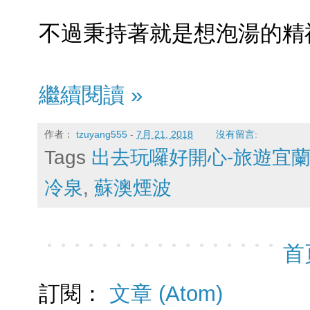
不過秉持著就是想泡湯的精
繼續閱讀 »
作者：
tzuyang555
-
7月 21, 2018
沒有留言:
Tags
出去玩囉好開心-旅遊宜
冷泉
,
蘇澳煙波
首
訂閱：
文章 (Atom)