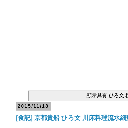
顯示具有
ひろ文
2015/11/18
[食記] 京都貴船 ひろ文 川床料理流水細