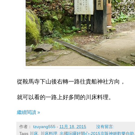
從鞍馬寺下山後右轉一路往貴船神社方向，
就可以看的一路上好多間的川床料理。
繼續閱讀 »
作者：
tzuyang555
-
11月 18, 2015
沒有留言:
Tags
川床
,
川床料理
,
出國玩囉好開心-2015京阪神姬歡樂自助