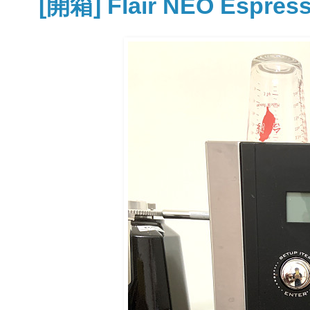
[開箱] Flair NEO Espr