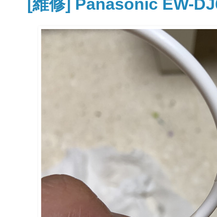
[維修] Panasonic E