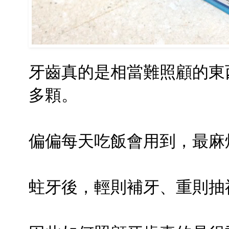
牙齒真的是相當難照顧的東
多顆。
偏偏每天吃飯會用到，最麻
蛀牙後，輕則補牙、重則抽神