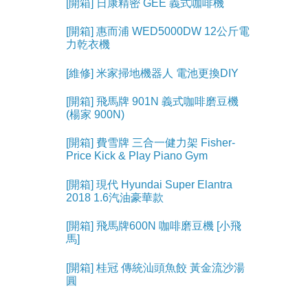
[開箱] 日康精密 GEE 義式咖啡機
[開箱] 惠而浦 WED5000DW 12公斤電
力乾衣機
[維修] 米家掃地機器人 電池更換DIY
[開箱] 飛馬牌 901N 義式咖啡磨豆機
(楊家 900N)
[開箱] 費雪牌 三合一健力架 Fisher-
Price Kick & Play Piano Gym
[開箱] 現代 Hyundai Super Elantra
2018 1.6汽油豪華款
[開箱] 飛馬牌600N 咖啡磨豆機 [小飛
馬]
[開箱] 桂冠 傳統汕頭魚餃 黃金流沙湯
圓