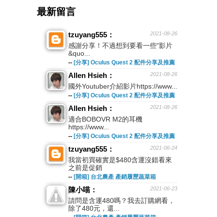
最新留言
tzuyang555：
2021-08-26
感謝分享！不過想到要看一些"影片
&quo...
--
[分享] Oculus Quest 2 配件分享及推薦
Allen Hsieh：
2021-08-26
國外Youtuber介紹影片https://www...
--
[分享] Oculus Quest 2 配件分享及推薦
Allen Hsieh：
2021-08-26
適合BOBOVR M2的耳機
https://www...
--
[分享] Oculus Quest 2 配件分享及推薦
tzuyang555：
2021-06-24
我當初買確實是$480含運沒錯看來
之前是促銷
--
[開箱] 台北農產 產銷履歷蔬菜箱
陳小喵：
2021-06-23
請問是含運480嗎？我去訂購網看，
除了480元，還...