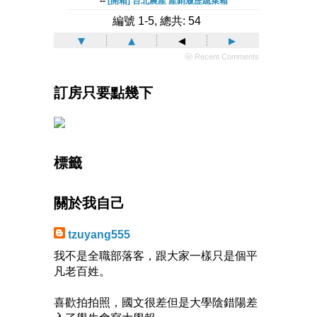
--
[開箱] 台北農產 產銷履歷蔬菜箱
編號 1-5, 總共: 54
▾
▴
◂
▸
ⓦ Recent Comments
訂房只要點幾下
標籤
關於我自己
tzuyang555
我不是全職部落客，跟大家一樣只是個平
凡老百姓。
喜歡拍拍照，國文很差但是大學陰錯陽差