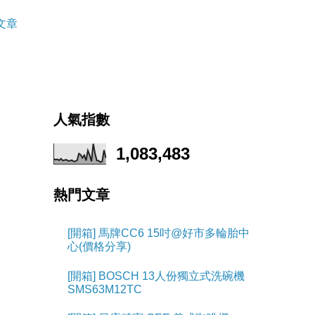
文章
人氣指數
1,083,483
熱門文章
[開箱] 馬牌CC6 15吋@好市多輪胎中
心(價格分享)
[開箱] BOSCH 13人份獨立式洗碗機
SMS63M12TC