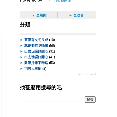
Powered by
Translate
▼ 全展開
► 全收合
分類
►
五家有女初長成
(10)
►
就是要吃吃喝喝
(58)
►
出國玩囉好開心
(31)
►
出去玩囉好開心
(41)
►
敗家是條不歸路
(53)
►
宅男大主廚
(2)
ⓦ Tree Label
找甚麼用搜尋的吧